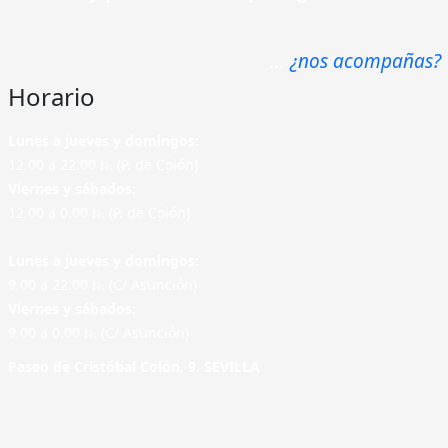
...
¿nos acompañas?
Horario
Lunes a jueves y domingos:
12.00 a 22.00 h. (P. de Colón)
Viernes y sábados:
12.00 a 0.00 h. (P. de Colón)
Lunes a jueves y domingos:
9.00 a 22.00 h. (C/ Asunción)
Viernes y sábados:
9.00 a 0.00 h. (C/ Asunción)
Paseo de Cristóbal Colón, 9. SEVILLA