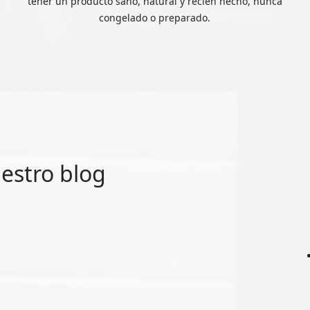
tener un producto sano, natural y recién hecho, nunca
congelado o preparado.
estro blog