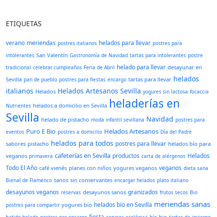
ETIQUETAS
verano
meriendas
helados para llevar
postres italianos
postres para
San Valentín
intolerantes
Gastronomía de Navidad
tartas para intolerantes
postre
helado para llevar
desayunar en
tradicional
celebrar cumpleaños
Feria de Abril
helados
Sevilla
tartas para llevar
pan de pueblo
postres para fiestas
encargo
italianos
Helados Artesanos Sevilla
Helados
yogures sin lactosa
focaccia
heladerías en
helados a domicilio en Sevilla
Nutrientes
Sevilla
Navidad
helado de pistacho
moda infantil sevillana
postres para
Puro E Bio
Helados Artesanos
eventos
postres a domicilio
Día del Padre
helados para todos
postres para llevar
sabores
pistacho
helados bío para
cafeterías en Sevilla
productos
Helados
veganos
primavera
carta de alérgenos
Todo El Año
veganos
café vienés
planes con niños
yogures veganos
dieta sana
sanos
sin conservantes
Bienal de Flamenco
encargar helados
plato italiano
desayunos veganos
granizados
desayunos sanos
reservas
frutos secos
Bio
meriendas sanas
helados bío en Sevilla
yogures bío
postres para compartir
fiesta
bio