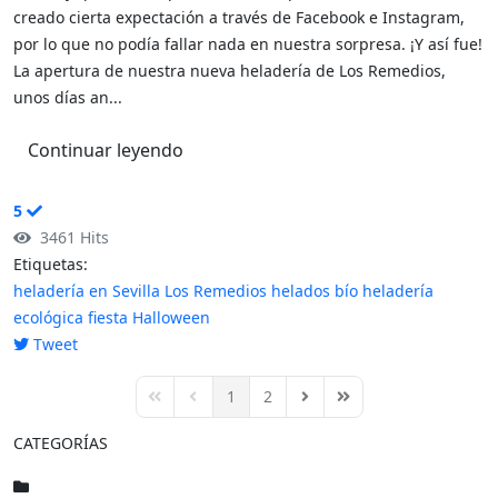
creado cierta expectación a través de Facebook e Instagram,
por lo que no podía fallar nada en nuestra sorpresa. ¡Y así fue!
La apertura de nuestra nueva heladería de Los Remedios,
unos días an...
Continuar leyendo
5
3461 Hits
Etiquetas:
heladería en Sevilla
Los Remedios
helados bío
heladería
ecológica
fiesta Halloween
Tweet
pinterest
1
2
First Page
Previous Page
Next Page
Last Page
CATEGORÍAS