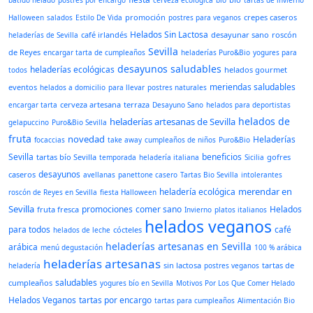
batido helado
postres por encargo
cerveza ecológica
bío
tartas de invierno
promoción
crepes caseros
Halloween
salados
Estilo De Vida
postres para veganos
Helados Sin Lactosa
café irlandés
desayunar sano
roscón
heladerías de Sevilla
Sevilla
de Reyes
encargar tarta de cumpleaños
heladerías Puro&Bio
yogures para
desayunos saludables
heladerías ecológicas
helados gourmet
todos
meriendas saludables
eventos
helados a domicilio
para llevar
postres naturales
cerveza artesana
terraza
encargar tarta
Desayuno Sano
helados para deportistas
helados de
heladerías artesanas de Sevilla
gelapuccino
Puro&Bio Sevilla
fruta
novedad
Heladerías
focaccias
take away
cumpleaños de niños
Puro&Bio
Sevilla
beneficios
tartas bío Sevilla
gofres
temporada
heladería italiana
Sicilia
desayunos
caseros
avellanas
panettone casero
Tartas Bio Sevilla
intolerantes
merendar en
heladería ecológica
roscón de Reyes en Sevilla
fiesta Halloween
Sevilla
promociones
comer sano
Helados
fruta fresca
Invierno
platos italianos
helados veganos
para todos
café
cócteles
helados de leche
heladerías artesanas en Sevilla
arábica
menú degustación
100 % arábica
heladerías artesanas
sin lactosa
tartas de
heladería
postres veganos
saludables
cumpleaños
yogures bío en Sevilla
Motivos Por Los Que Comer Helado
Helados Veganos
tartas por encargo
tartas para cumpleaños
Alimentación Bio