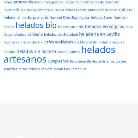
postres bío
niños
boom
fruta
postres
Happy Hour
café
tartas de chocolate
café con
Repostería Bio Sevilla
eventos en Sevilla
helados sanos
tartas para veganos
helado
té matcha
postres de Navidad
Dieta Equilibrada. Helados Sanos
Nutrición
helados bío
helados ecológicos
prueba
helados sin leche
tarta
heladería en Sevilla
cafetería
helados de chocolate
de cumpleaños
cafés ecológicos
meriendas bío
reportajes
Día Mundial del Pistacho
yogures
helados
helados sin lactosa
sin colorantes
helados
artesanos
cumpleaños
Repostería Bio
leche de arroz
postres
Los Remedios
semifríos
tartas heladas
cerveza Molan