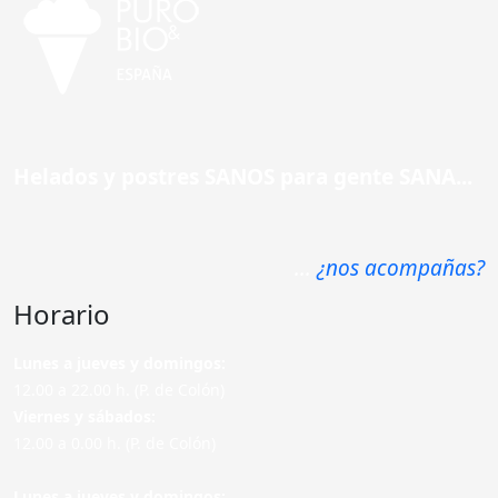
Helados y postres SANOS para gente SANA...
...
¿nos acompañas?
Horario
Lunes a jueves y domingos:
12.00 a 22.00 h. (P. de Colón)
Viernes y sábados:
12.00 a 0.00 h. (P. de Colón)
Lunes a jueves y domingos: