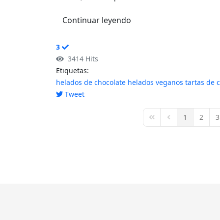
Continuar leyendo
3
3414 Hits
Etiquetas:
helados de chocolate
helados veganos
tartas de 
Tweet
pinterest
1
2
3
First Page
Previous Page