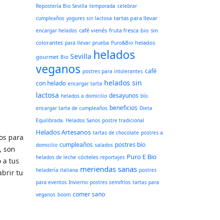
Repostería Bio Sevilla
temporada
celebrar
tartas para llevar
cumpleaños
yogures sin lactosa
café vienés
fruta fresca
bio
sin
encargar helados
colorantes
helados
para llevar
prueba
Puro&Bio
helados
Sevilla
gourmet
Bio
veganos
café
postres para intolerantes
helados sin
con helado
encargar tarta
lactosa
desayunos
helados a domicilio
bío
beneficios
encargar tarta de cumpleaños
Dieta
Equilibrada. Helados Sanos
postre tradicional
Helados Artesanos
tartas de chocolate
postres a
dos para
cumpleaños
postres bío
domicilio
salados
, son
Puro E Bio
cócteles
helados de leche
reportajes
 a tus
meriendas sanas
heladería italiana
postres
brir tu
para eventos
Invierno
postres semifríos
tartas para
comer sano
veganos
boom