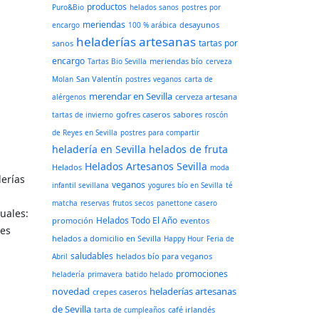
productos
Puro&Bio
helados sanos
postres por
meriendas
desayunos
encargo
100 % arábica
heladerías artesanas
tartas por
sanos
encargo
meriendas bío
Tartas Bio Sevilla
cerveza
San Valentín
Molan
postres veganos
carta de
merendar en Sevilla
cerveza artesana
alérgenos
gofres caseros
sabores
tartas de invierno
roscón
de Reyes en Sevilla
postres para compartir
heladería en Sevilla
helados de fruta
Helados Artesanos Sevilla
Helados
moda
derías
veganos
infantil sevillana
yogures bío en Sevilla
té
matcha
reservas
frutos secos
panettone casero
uales:
Helados Todo El Año
promoción
eventos
 es
helados a domicilio en Sevilla
Happy Hour
Feria de
saludables
helados bío para veganos
Abril
promociones
heladería
primavera
batido helado
novedad
heladerías artesanas
crepes caseros
de Sevilla
café irlandés
tarta de cumpleaños