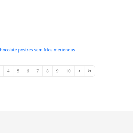
chocolate
postres semifríos
meriendas
4
5
6
7
8
9
10
Next Page
Last Page