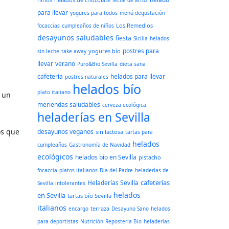
leche de arroz
para llevar
yogures para todos
menú degustación
Los Remedios
focaccias
cumpleaños de niños
desayunos saludables
fiesta
Sicilia
helados
postres para
yogures bío
sin leche
take away
llevar
verano
Puro&Bio Sevilla
dieta sana
cafetería
helados para llevar
postres naturales
helados bío
plato italiano
s un
meriendas saludables
cerveza ecológica
heladerías en Sevilla
os que
desayunos veganos
sin lactosa
tartas para
helados
cumpleaños
Gastronomía de Navidad
ecológicos
helados bío en Sevilla
pistacho
focaccia
platos italianos
Día del Padre
heladerías de
cafeterías
Heladerías Sevilla
Sevilla
intolerantes
helados
en Sevilla
tartas bío Sevilla
italianos
terraza
encargo
Desayuno Sano
helados
para deportistas
Nutrición
Repostería Bio
heladerías