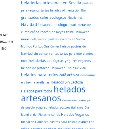
heladerías artesanas en Sevilla
postres
para veganos
tartas heladas
Alimentación Bio
granizados
cafés ecológicos
Nutrientes
Navidad
heladería ecológica
tartas de
café
cumpleaños
roscón de Reyes
fiesta Halloween
ría-
niños
gelapuccino
postres
eventos en Sevilla
res… En
Motivos Por Los Que Comer Helado
postres de
fícil
sin conservantes
Navidad
tartas para intolerantes
heladerías ecológicas
yogures veganos
fruta
helado de pistacho
Halloween
Estilo De Vida
helados para todos
café arábica
desayunar
Helados Sin Lactosa
en Sevilla
avellanas
helados
Helados para todos
artesanos
desayunar sano
pan
de pueblo
yogures helados
postres italianos
Día
Helados Veganos
sanos
Mundial del Pistacho
planes con
Bienal de Flamenco
postres para fiestas
helado
niños
helados de chocolate