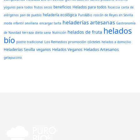
beneficios
Helados para todos
yogures para todos
frutos secos
focaccia
carta de
heladería ecológica
alérgenos
pan de pueblo
Puro&Bio
roscón de Reyes en Sevilla
heladerías artesanas
moda infantil sevillana
encargar tarta
Gastronomía
helados
helados de fruta
terraza
de Navidad
dieta sana
Nutrición
bío
Los Remedios
promoción
cócteles
postre tradicional
helados a domicilio
Helados Artesanos
Heladerías Sevilla
veganos
Helados Veganos
gelapuccino