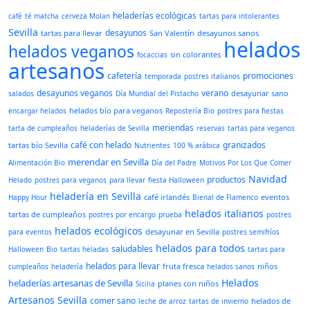
heladerías ecológicas
café
té matcha
cerveza Molan
tartas para intolerantes
Sevilla
desayunos
tartas para llevar
San Valentín
desayunos sanos
helados
helados veganos
sin colorantes
focaccias
artesanos
cafetería
promociones
temporada
postres italianos
desayunos veganos
verano
desayunar sano
salados
Día Mundial del Pistacho
helados bío para veganos
encargar helados
Repostería Bio
postres para fiestas
meriendas
tarta de cumpleaños
heladerías de Sevilla
reservas
tartas para veganos
café con helado
granizados
tartas bío Sevilla
Nutrientes
100 % arábica
merendar en Sevilla
Alimentación Bio
Día del Padre
Motivos Por Los Que Comer
Navidad
productos
Helado
postres para veganos
para llevar
fiesta Halloween
heladería en Sevilla
café irlandés
eventos
Happy Hour
Bienal de Flamenco
helados italianos
tartas de cumpleaños
postres por encargo
prueba
postres
helados ecológicos
desayunar en Sevilla
para eventos
postres semifríos
helados para todos
saludables
Halloween
Bio
tartas heladas
tartas para
helados para llevar
fruta fresca
niños
cumpleaños
heladería
helados sanos
Helados
heladerías artesanas de Sevilla
planes con niños
Sicilia
Artesanos Sevilla
comer sano
helados de
leche de arroz
tartas de invierno