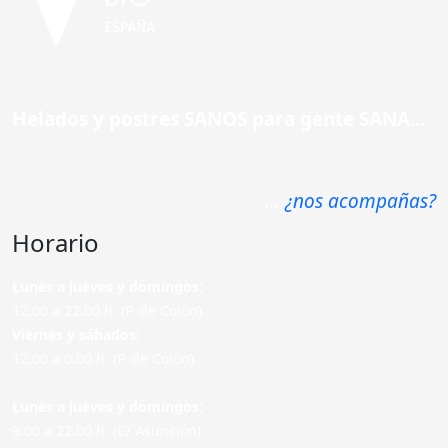
Helados y postres SANOS para gente SANA...
...
¿nos acompañas?
Horario
Lunes a jueves y domingos:
12.00 a 22.00 h. (P. de Colón)
Viernes y sábados:
12.00 a 0.00 h. (P. de Colón)
Lunes a jueves y domingos:
9.00 a 22.00 h. (C/ Asunción)