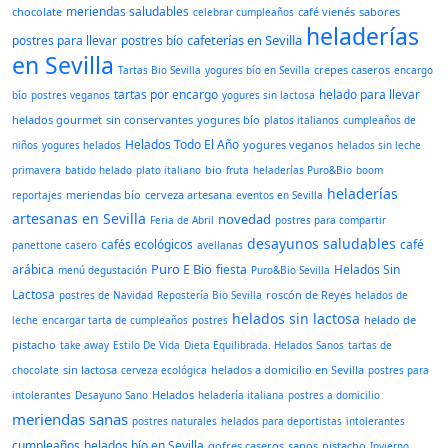
meriendas saludables
chocolate
café vienés
sabores
celebrar cumpleaños
heladerías
cafeterías en Sevilla
postres para llevar
postres bío
en Sevilla
crepes caseros
Tartas Bio Sevilla
yogures bío en Sevilla
encargo
tartas por encargo
helado para llevar
bío
postres veganos
yogures sin lactosa
helados gourmet
sin conservantes
yogures bío
platos italianos
cumpleaños de
Helados Todo El Año
yogures veganos
niños
yogures helados
helados sin leche
bio
primavera
batido helado
plato italiano
fruta
heladerías Puro&Bio
boom
heladerías
meriendas bío
cerveza artesana
reportajes
eventos en Sevilla
artesanas en Sevilla
novedad
Feria de Abril
postres para compartir
desayunos saludables
cafés ecológicos
café
panettone casero
avellanas
Puro E Bio
arábica
fiesta
Helados Sin
menú degustación
Puro&Bio Sevilla
Lactosa
roscón de Reyes
postres de Navidad
Repostería Bio Sevilla
helados de
helados sin lactosa
helado de
leche
encargar tarta de cumpleaños
postres
pistacho
take away
Estilo De Vida
Dieta Equilibrada. Helados Sanos
tartas de
sin lactosa
helados a domicilio en Sevilla
chocolate
cerveza ecológica
postres para
Helados
intolerantes
Desayuno Sano
heladería italiana
postres a domicilio
meriendas sanas
postres naturales
helados para deportistas
intolerantes
cumpleaños
helados bío en Sevilla
gofres caseros
sanos
pistacho
Invierno