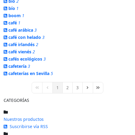
bio
2
bío
1
boom
1
café
1
café arábica
3
café con helado
3
café irlandés
2
café vienés
2
cafés ecológicos
3
cafetería
3
cafeterías en Sevilla
5
1
2
3
First Page
Previous Page
Next Page
Last Page
CATEGORÍAS
Nuestros productos
Suscribirse vía RSS