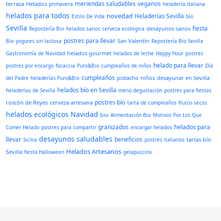
meriendas saludables
veganos
terraza
Helados
primavera
heladería italiana
helados para todos
novedad
Heladerías Sevilla
Estilo De Vida
bío
Sevilla
fiesta
desayunos sanos
Repostería Bio
helados sanos
cerveza ecológica
postres para llevar
San Valentín
Bio
yogures sin lactosa
Repostería Bio Sevilla
helados gourmet
Gastronomía de Navidad
helados de leche
Happy Hour
postres
helado para llevar
postres por encargo
focaccia
Puro&Bio
cumpleaños de niños
Día
cumpleaños
pistacho
niños
desayunar en Sevilla
del Padre
heladerías Puro&Bio
helados bío en Sevilla
heladerías de Sevilla
menú degustación
postres para fiestas
postres bío
roscón de Reyes
cerveza artesana
tarta de cumpleaños
frutos secos
helados ecológicos
Navidad
bio
Alimentación Bio
Motivos Por Los Que
granizados
helados para
Comer Helado
postres para compartir
encargar helados
desayunos saludables
llevar
beneficios
tartas bío
Sicilia
postres italianos
Helados Artesanos
Sevilla
fiesta Halloween
gelapuccino