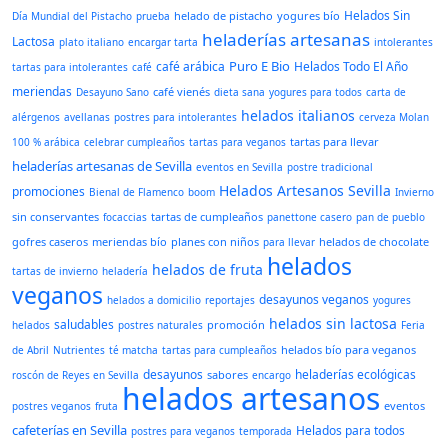
Helados Sin
helado de pistacho
yogures bío
Día Mundial del Pistacho
prueba
heladerías artesanas
Lactosa
plato italiano
encargar tarta
intolerantes
Puro E Bio
café arábica
Helados Todo El Año
tartas para intolerantes
café
meriendas
café vienés
Desayuno Sano
dieta sana
yogures para todos
carta de
helados italianos
alérgenos
avellanas
postres para intolerantes
cerveza Molan
tartas para llevar
100 % arábica
celebrar cumpleaños
tartas para veganos
heladerías artesanas de Sevilla
eventos en Sevilla
postre tradicional
Helados Artesanos Sevilla
promociones
Bienal de Flamenco
boom
Invierno
sin conservantes
tartas de cumpleaños
focaccias
panettone casero
pan de pueblo
gofres caseros
meriendas bío
planes con niños
helados de chocolate
para llevar
helados
helados de fruta
tartas de invierno
heladería
veganos
desayunos veganos
helados a domicilio
reportajes
yogures
helados sin lactosa
saludables
promoción
helados
postres naturales
Feria
helados bío para veganos
de Abril
Nutrientes
té matcha
tartas para cumpleaños
desayunos
heladerías ecológicas
sabores
roscón de Reyes en Sevilla
encargo
helados artesanos
eventos
postres veganos
fruta
cafeterías en Sevilla
Helados para todos
postres para veganos
temporada