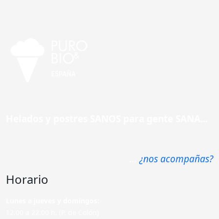
Helados y postres SANOS para gente SANA...
...
¿nos acompañas?
Horario
Lunes a jueves y domingos:
12.00 a 22.00 h. (P. de Colón)