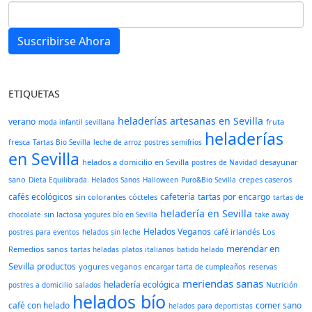
Suscribirse Ahora
ETIQUETAS
heladerías artesanas en Sevilla
verano
fruta
moda infantil sevillana
heladerías
fresca
Tartas Bio Sevilla
leche de arroz
postres semifríos
en Sevilla
helados a domicilio en Sevilla
desayunar
postres de Navidad
sano
crepes caseros
Dieta Equilibrada. Helados Sanos
Halloween
Puro&Bio Sevilla
cafés ecológicos
cafetería
tartas por encargo
sin colorantes
cócteles
tartas de
heladería en Sevilla
sin lactosa
chocolate
yogures bío en Sevilla
take away
Helados Veganos
café irlandés
Los
postres para eventos
helados sin leche
merendar en
Remedios
sanos
tartas heladas
platos italianos
batido helado
Sevilla
productos
yogures veganos
encargar tarta de cumpleaños
reservas
meriendas sanas
heladería ecológica
postres a domicilio
salados
Nutrición
helados bío
café con helado
comer sano
helados para deportistas