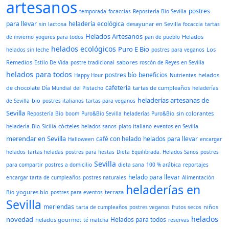
artesanos
postres
temporada
focaccias
Repostería Bio Sevilla
para llevar
heladería ecológica
sin lactosa
desayunar en Sevilla
focaccia
tartas
Helados Artesanos
Helados
de invierno
yogures para todos
pan de pueblo
helados ecológicos
Puro E Bio
Los
helados sin leche
postres para veganos
Remedios
sabores
Estilo De Vida
postre tradicional
roscón de Reyes en Sevilla
helados para todos
postres bío
beneficios
helados
Happy Hour
Nutrientes
cafetería
de chocolate
tartas de cumpleaños
Día Mundial del Pistacho
heladerías
heladerías artesanas de
bio
de Sevilla
postres italianos
tartas para veganos
Sevilla
sin colorantes
Repostería Bio
boom
Puro&Bio Sevilla
heladerías Puro&Bio
cócteles
heladería
Bio
Sicilia
helados sanos
plato italiano
eventos en Sevilla
merendar en Sevilla
café con helado
helados para llevar
Halloween
encargar
helados
tartas heladas
postres para fiestas
Dieta Equilibrada. Helados Sanos
postres
Sevilla
para compartir
postres a domicilio
dieta sana
100 % arábica
reportajes
helado para llevar
encargar tarta de cumpleaños
postres naturales
Alimentación
heladerías en
yogures bío
terraza
Bio
postres para eventos
Sevilla
meriendas
niños
tarta de cumpleaños
postres veganos
frutos secos
helados
novedad
Helados para todos
helados gourmet
té matcha
reservas