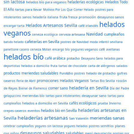
sin lactosa
heladerías ecológicas
Helados Todo
helados bío para veganos
El Año
tartas para llevar
Motivos Por Los Que Comer Helado
postres para
sanos
fruta fresca
promoción
desayunos sanos
intolerantes
heladería italiana
helados
Helados Artesanos Sevilla
café irlandés
encargar tarta
veganos
Navidad
cumpleaños
cerveza artesana
cerveza ecológica
cafeterías en Sevilla
batido helado
postres de Navidad
moda infantil sevillana
yogures veganos
panettone casero
cerveza Molan
encargo
bío
café
avellanas
helados bío
café arábica
pistacho
Desayuno Sano
helados para
deportistas
helados a domicilio
fruta
tartas de chocolate
carta de alérgenos
salados
productos
meriendas saludables
helado de pistacho
gofres
Puro&Bio
postres
promociones
Helados Veganos
caseros
roscón
Feria de Abril
Tartas Bio Sevilla
heladería en Sevilla
comer sano
de Reyes
Bienal de Flamenco
Día del Padre
meriendas bío
desayunar sano
gelapuccino
tartas para intolerantes
tartas para
cafés ecológicos
helados a domicilio en Sevilla
cumpleaños
prueba
Invierno
heladerías artesanas en
helados bío en Sevilla
crepes caseros
eventos
heladerías artesanas
meriendas sanas
Sevilla
San Valentín
planes
celebrar cumpleaños
yogures sin lactosa
yogures helados
postres semifríos
desayunos saludables
saludables
con niños
menú degustación
postres por