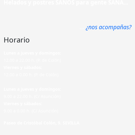
Helados y postres SANOS para gente SANA...
...
¿nos acompañas?
Horario
Lunes a jueves y domingos:
12.00 a 22.00 h. (P. de Colón)
Viernes y sábados:
12.00 a 0.00 h. (P. de Colón)
Lunes a jueves y domingos:
9.00 a 22.00 h. (C/ Asunción)
Viernes y sábados:
9.00 a 0.00 h. (C/ Asunción)
Paseo de Cristóbal Colón, 9. SEVILLA