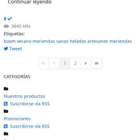
Continuar leyendo
8
3840 Hits
Etiquetas:
boom
verano
meriendas sanas
helados artesanos
meriendas
Tweet
pinterest
1
2
First Page
Previous Page
Next Page
Last Page
CATEGORÍAS
Nuestros productos
Suscribirse vía RSS
Promociones
Suscribirse vía RSS