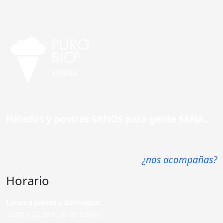
Helados y postres SANOS para gente SANA...
...
¿nos acompañas?
Horario
Lunes a jueves y domingos:
12.00 a 22.00 h. (P. de Colón)