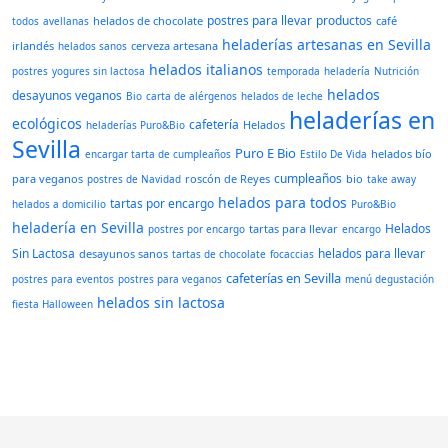
postres para llevar
productos
helados de chocolate
café
todos
avellanas
heladerías artesanas en Sevilla
irlandés
cerveza artesana
helados sanos
helados italianos
postres
yogures sin lactosa
temporada
heladería
Nutrición
helados
desayunos veganos
Bio
carta de alérgenos
helados de leche
heladerías en
ecológicos
cafetería
Helados
heladerías Puro&Bio
Sevilla
Puro E Bio
helados bío
encargar tarta de cumpleaños
Estilo De Vida
cumpleaños
para veganos
roscón de Reyes
bio
postres de Navidad
take away
helados para todos
tartas por encargo
helados a domicilio
Puro&Bio
heladería en Sevilla
Helados
tartas para llevar
postres por encargo
encargo
Sin Lactosa
helados para llevar
desayunos sanos
tartas de chocolate
focaccias
cafeterías en Sevilla
postres para eventos
postres para veganos
menú degustación
helados sin lactosa
fiesta Halloween