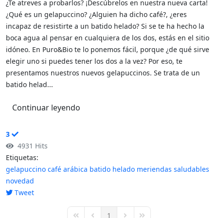
¿Te atreves a probarlos? ¡Descúbrelos en nuestra nueva carta!
¿Qué es un gelapuccino? ¿Alguien ha dicho café?, ¿eres
incapaz de resistirte a un batido helado? Si se te ha hecho la
boca agua al pensar en cualquiera de los dos, estás en el sitio
idóneo. En Puro&Bio te lo ponemos fácil, porque ¿de qué sirve
elegir uno si puedes tener los dos a la vez? Por eso, te
presentamos nuestros nuevos gelapuccinos. Se trata de un
batido helad...
Continuar leyendo
3
4931 Hits
Etiquetas:
gelapuccino
café arábica
batido helado
meriendas saludables
novedad
Tweet
pinterest
1