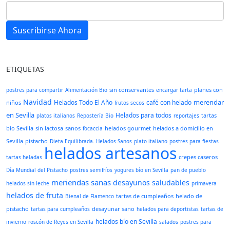
Suscribirse Ahora
ETIQUETAS
sin conservantes
planes con
postres para compartir
Alimentación Bio
encargar tarta
Navidad
merendar
Helados Todo El Año
café con helado
niños
frutos secos
en Sevilla
Helados para todos
tartas
platos italianos
Repostería Bio
reportajes
bío Sevilla
sin lactosa
sanos
helados gourmet
helados a domicilio en
focaccia
Sevilla
pistacho
Dieta Equilibrada. Helados Sanos
plato italiano
postres para fiestas
helados artesanos
crepes caseros
tartas heladas
Día Mundial del Pistacho
postres semifríos
yogures bío en Sevilla
pan de pueblo
meriendas sanas
desayunos saludables
helados sin leche
primavera
helados de fruta
tartas de cumpleaños
helado de
Bienal de Flamenco
pistacho
desayunar sano
tartas para cumpleaños
helados para deportistas
tartas de
helados bío en Sevilla
invierno
roscón de Reyes en Sevilla
salados
postres para