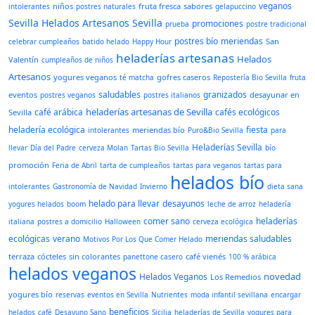
veganos
niños
fruta fresca
sabores
intolerantes
postres naturales
gelapuccino
Sevilla
Helados Artesanos Sevilla
promociones
prueba
postre tradicional
postres bío
meriendas
San
celebrar cumpleaños
batido helado
Happy Hour
heladerías artesanas
Helados
Valentín
cumpleaños de niños
Artesanos
yogures veganos
gofres caseros
té matcha
Repostería Bio Sevilla
fruta
saludables
granizados
eventos
desayunar en
postres veganos
postres italianos
heladerías artesanas de Sevilla
café arábica
cafés ecológicos
Sevilla
heladería ecológica
fiesta
meriendas bío
intolerantes
Puro&Bio Sevilla
para
Heladerías Sevilla
llevar
Día del Padre
cerveza Molan
Tartas Bio Sevilla
bío
promoción
Feria de Abril
tarta de cumpleaños
tartas para veganos
tartas para
helados bío
intolerantes
Gastronomía de Navidad
Invierno
dieta sana
helado para llevar
desayunos
yogures helados
boom
leche de arroz
heladería
comer sano
heladerías
italiana
postres a domicilio
Halloween
cerveza ecológica
ecológicas
verano
meriendas saludables
Motivos Por Los Que Comer Helado
terraza
cócteles
sin colorantes
café vienés
panettone casero
100 % arábica
helados veganos
novedad
Helados Veganos
Los Remedios
yogures bío
reservas
eventos en Sevilla
Nutrientes
moda infantil sevillana
encargar
beneficios
helados
café
Desayuno Sano
Sicilia
heladerías de Sevilla
yogures para