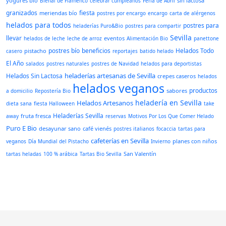
yogures bío
sin lactosa
Bienal de Flamenco
celebrar cumpleaños
Feria de Abril
granizados
fiesta
meriendas bío
postres por encargo
encargo
carta de alérgenos
helados para todos
postres para
heladerías Puro&Bio
postres para compartir
Sevilla
llevar
eventos
helados de leche
leche de arroz
Alimentación Bio
panettone
postres bío
beneficios
Helados Todo
pistacho
casero
reportajes
batido helado
El Año
salados
postres naturales
postres de Navidad
helados para deportistas
heladerías artesanas de Sevilla
Helados Sin Lactosa
crepes caseros
helados
helados veganos
productos
sabores
a domicilio
Repostería Bio
heladería en Sevilla
Helados Artesanos
dieta sana
fiesta Halloween
take
Heladerías Sevilla
fruta fresca
away
reservas
Motivos Por Los Que Comer Helado
Puro E Bio
desayunar sano
café vienés
postres italianos
focaccia
tartas para
cafeterías en Sevilla
planes con niños
veganos
Día Mundial del Pistacho
Invierno
San Valentín
tartas heladas
100 % arábica
Tartas Bio Sevilla