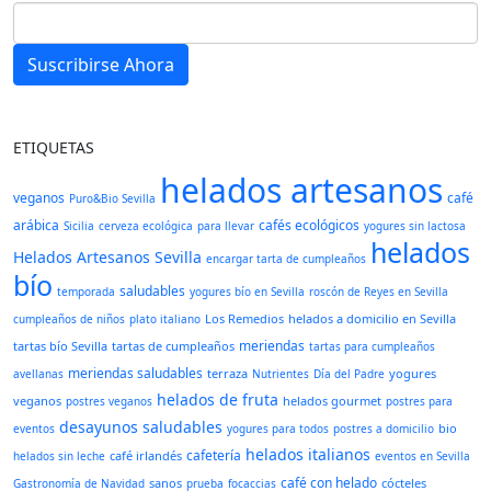
Suscribirse Ahora
ETIQUETAS
helados artesanos
veganos
café
Puro&Bio Sevilla
arábica
cafés ecológicos
Sicilia
cerveza ecológica
para llevar
yogures sin lactosa
helados
Helados Artesanos Sevilla
encargar tarta de cumpleaños
bío
saludables
temporada
yogures bío en Sevilla
roscón de Reyes en Sevilla
Los Remedios
helados a domicilio en Sevilla
cumpleaños de niños
plato italiano
meriendas
tartas bío Sevilla
tartas de cumpleaños
tartas para cumpleaños
meriendas saludables
terraza
yogures
avellanas
Nutrientes
Día del Padre
helados de fruta
veganos
helados gourmet
postres veganos
postres para
desayunos saludables
bio
eventos
yogures para todos
postres a domicilio
helados italianos
cafetería
café irlandés
helados sin leche
eventos en Sevilla
café con helado
sanos
cócteles
Gastronomía de Navidad
prueba
focaccias