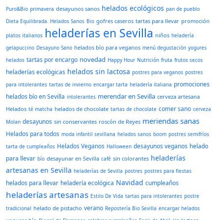
helados ecológicos
desayunos sanos
Puro&Bio
primavera
pan de pueblo
gofres caseros
tartas para llevar
promoción
Dieta Equilibrada. Helados Sanos
Bio
heladerías en Sevilla
niños
platos italianos
heladería
helados bío para veganos
gelapuccino
Desayuno Sano
menú degustación
yogures
novedad
tartas por encargo
helados
Happy Hour
Nutrición
fruta
frutos secos
helados sin lactosa
heladerías ecológicas
postres para veganos
postres
promociones
para intolerantes
tartas de invierno
encargar tarta
heladería italiana
merendar en Sevilla
helados bío en Sevilla
cerveza artesana
intolerantes
comer sano
Helados
helados de chocolate
té matcha
tartas de chocolate
cerveza
meriendas sanas
desayunos
sin conservantes
roscón de Reyes
Molan
Helados para todos
moda infantil sevillana
helados sanos
boom
postres semifríos
Helados Veganos
desayunos veganos
helado
tarta de cumpleaños
Halloween
heladerías
para llevar
desayunar en Sevilla
sin colorantes
bío
café
artesanas en Sevilla
heladerías de Sevilla
postres
postres para fiestas
Navidad
helados para llevar
heladería ecológica
cumpleaños
heladerías artesanas
Estilo De Vida
tartas para intolerantes
postre
verano
helado de pistacho
tradicional
Repostería Bio Sevilla
encargar helados