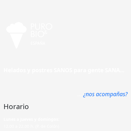
Helados y postres SANOS para gente SANA...
...
¿nos acompañas?
Horario
Lunes a jueves y domingos:
12.00 a 22.00 h. (P. de Colón)