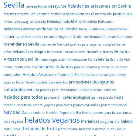
Sevilla
heladerías artesanas en Sevilla
desayunos
cerveza Molan
postres bío
terraza
San Valentín
reservas
postres veganos
avellanas
té matcha
bío
Helados Todo El Año
niños
take away
temporada
heladería
Halloween
heladerías artesanas de Sevilla
saludables
Dieta Equilibrada. Helados Sanos
comer sano
meriendas bío
intolerantes
roscón de Reyes en Sevilla
postres italianos
merendar en Sevilla
postres de Navidad
postres para veganos
cumpleaños de
Helados
heladería ecológica
café irlandés
pistacho
niños
heladerías Puro&Bio
Artesanos Sevilla
cafetería
menú degustación
Alimentación Bio
Estilo De Vida
helados italianos
moda infantil sevillana
prueba
helados a domicilio
celebrar
Helados Artesanos
tartas para llevar
cumpleaños
Repostería Bio
frutos secos
desayunos
promociones
yogures bío en Sevilla
postres para eventos
saludables
verano
sabores
postres para intolerantes
Puro&Bio Sevilla
helados para todos
cafés ecológicos
fiesta
promoción
pan de pueblo
planes con niños
focaccia
panettone casero
yogures para todos
postre tradicional
Navidad
Gastronomía de Navidad
Repostería Bio Sevilla
postres para fiestas
tartas
helados veganos
meriendas
helado
yogures bío
para veganos
helados de fruta
para llevar
helados a domicilio en Sevilla
plato italiano