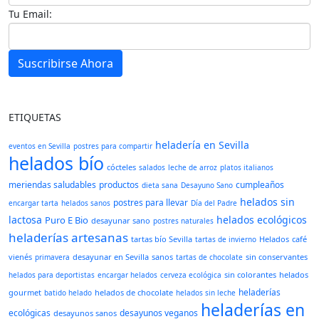
Tu Email:
Suscribirse Ahora
ETIQUETAS
heladería en Sevilla
eventos en Sevilla
postres para compartir
helados bío
cócteles
salados
leche de arroz
platos italianos
meriendas saludables
productos
cumpleaños
dieta sana
Desayuno Sano
helados sin
postres para llevar
encargar tarta
helados sanos
Día del Padre
lactosa
helados ecológicos
Puro E Bio
desayunar sano
postres naturales
heladerías artesanas
tartas bío Sevilla
Helados
café
tartas de invierno
vienés
desayunar en Sevilla
sanos
sin conservantes
primavera
tartas de chocolate
sin colorantes
helados
helados para deportistas
encargar helados
cerveza ecológica
heladerías
gourmet
helados de chocolate
batido helado
helados sin leche
heladerías en
ecológicas
desayunos veganos
desayunos sanos