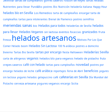
Sevilla
tartas de cumpleaños
gofres caseros
roscón de Reyes
tartas heladas
Nutrientes
para llevar
Puro&Bio
postres
Bio
Nutrición
heladería italiana
Happy Hour
helados bío en Sevilla
Los Remedios
tarta de cumpleaños
encargar tarta de
cumpleaños
tartas para intolerantes
Bienal de Flamenco
postres semifríos
meriendas sanas
Helados para todos
helados
bio
heladerías de Sevilla
para llevar
Helados Veganos
granizados
sin lactosa
eventos
fruta
focaccias
helados artesanos
fresca
Motivos Por Los Que
Helados Sin Lactosa
Comer Helado
boom
100 % arábica
postres a domicilio
tartas por encargo
Heladerías Sevilla
Invierno
Tartas Bio Sevilla
fiesta Halloween
veganos
helados bío para veganos
helado de pistacho
carta de alérgenos
fruta
novedad
café con helado
crepes caseros
tartas para cumpleaños
postres por
café arábica
beneficios
encargo
helados de leche
reportajes
Feria de Abril
yogures
cafeterías en Sevilla
sin lactosa
yogures helados
gelapuccino
café
Día Mundial del
cerveza artesana
yogures veganos
Pistacho
encargo
Sicilia