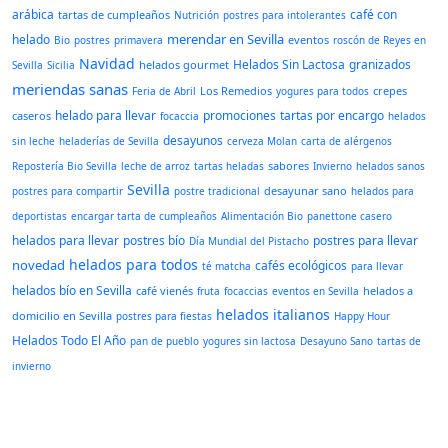
arábica
café con
tartas de cumpleaños
Nutrición
postres para intolerantes
merendar en Sevilla
helado
eventos
Bio
postres
primavera
roscón de Reyes en
Navidad
Helados Sin Lactosa
granizados
helados gourmet
Sevilla
Sicilia
meriendas sanas
Los Remedios
crepes
Feria de Abril
yogures para todos
helado para llevar
promociones
tartas por encargo
caseros
focaccia
helados
desayunos
sin leche
heladerías de Sevilla
cerveza Molan
carta de alérgenos
sabores
Repostería Bio Sevilla
leche de arroz
tartas heladas
Invierno
helados sanos
Sevilla
desayunar sano
postres para compartir
postre tradicional
helados para
deportistas
encargar tarta de cumpleaños
Alimentación Bio
panettone casero
helados para llevar
postres bío
postres para llevar
Día Mundial del Pistacho
helados para todos
novedad
cafés ecológicos
té matcha
para llevar
helados bío en Sevilla
café vienés
helados a
fruta
focaccias
eventos en Sevilla
helados italianos
domicilio en Sevilla
postres para fiestas
Happy Hour
Helados Todo El Año
pan de pueblo
yogures sin lactosa
Desayuno Sano
tartas de
invierno