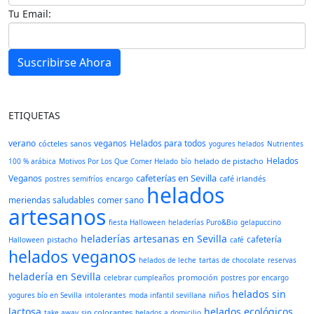
Tu Email:
Suscribirse Ahora
ETIQUETAS
verano
veganos
Helados para todos
cócteles
sanos
yogures helados
Nutrientes
Helados
helado de pistacho
100 % arábica
Motivos Por Los Que Comer Helado
bío
cafeterías en Sevilla
Veganos
café irlandés
postres semifríos
encargo
helados
meriendas saludables
comer sano
artesanos
fiesta Halloween
heladerías Puro&Bio
gelapuccino
heladerías artesanas en Sevilla
cafetería
pistacho
Halloween
café
helados veganos
helados de leche
tartas de chocolate
reservas
heladería en Sevilla
promoción
celebrar cumpleaños
postres por encargo
helados sin
niños
yogures bío en Sevilla
intolerantes
moda infantil sevillana
lactosa
helados ecológicos
sin colorantes
take away
helados a domicilio