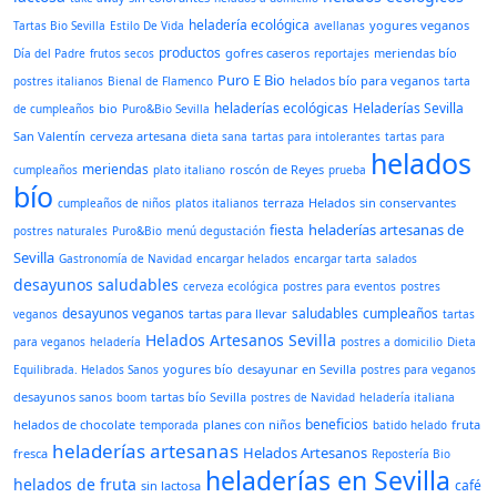
heladería ecológica
yogures veganos
Tartas Bio Sevilla
Estilo De Vida
avellanas
productos
gofres caseros
meriendas bío
Día del Padre
frutos secos
reportajes
Puro E Bio
helados bío para veganos
postres italianos
Bienal de Flamenco
tarta
heladerías ecológicas
Heladerías Sevilla
bio
de cumpleaños
Puro&Bio Sevilla
San Valentín
cerveza artesana
dieta sana
tartas para intolerantes
tartas para
helados
meriendas
roscón de Reyes
cumpleaños
plato italiano
prueba
bío
terraza
Helados
sin conservantes
cumpleaños de niños
platos italianos
heladerías artesanas de
fiesta
postres naturales
Puro&Bio
menú degustación
Sevilla
Gastronomía de Navidad
encargar helados
encargar tarta
salados
desayunos saludables
cerveza ecológica
postres para eventos
postres
desayunos veganos
saludables
cumpleaños
tartas para llevar
veganos
tartas
Helados Artesanos Sevilla
para veganos
heladería
postres a domicilio
Dieta
yogures bío
desayunar en Sevilla
Equilibrada. Helados Sanos
postres para veganos
desayunos sanos
tartas bío Sevilla
boom
postres de Navidad
heladería italiana
beneficios
helados de chocolate
planes con niños
fruta
temporada
batido helado
heladerías artesanas
Helados Artesanos
fresca
Repostería Bio
heladerías en Sevilla
helados de fruta
café
sin lactosa