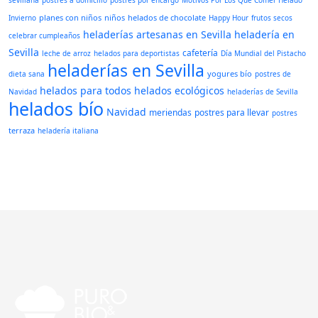
sevillana
postres a domicilio
postres por encargo
Motivos Por Los Que Comer Helado
planes con niños
niños
helados de chocolate
Invierno
Happy Hour
frutos secos
heladerías artesanas en Sevilla
heladería en
celebrar cumpleaños
Sevilla
cafetería
leche de arroz
helados para deportistas
Día Mundial del Pistacho
heladerías en Sevilla
yogures bío
dieta sana
postres de
helados para todos
helados ecológicos
Navidad
heladerías de Sevilla
helados bío
Navidad
meriendas
postres para llevar
postres
terraza
heladería italiana