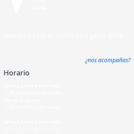
Helados y postres SANOS para gente SANA...
...
¿nos acompañas?
Horario
Lunes a jueves y domingos:
12.00 a 22.00 h. (P. de Colón)
Viernes y sábados:
12.00 a 0.00 h. (P. de Colón)
Lunes a jueves y domingos:
9.00 a 22.00 h. (C/ Asunción)