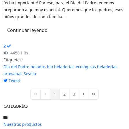
fecha importante! Por eso, para el Día del Padre tenemos
preparado algo muy especial. Queremos que los padres, esos
niños grandes de cada familia...
Continuar leyendo
2
4458 Hits
Etiquetas:
Día del Padre
helados bío
heladerías ecológicas
heladerías
artesanas
Sevilla
Tweet
pinterest
1
2
3
First Page
Previous Page
Next Page
Last Page
CATEGORÍAS
Nuestros productos