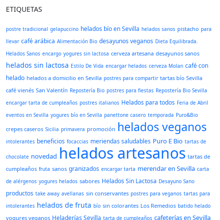
ETIQUETAS
helados bío en Sevilla
pistacho
postre tradicional
gelapuccino
helados sanos
para
café arábica
desayunos veganos
llevar
Alimentación Bio
Dieta Equilibrada.
cerveza artesana
desayunos sanos
Helados Sanos
encargo
yogures sin lactosa
helados sin lactosa
café con
Estilo De Vida
encargar helados
cerveza Molan
helado
helados a domicilio en Sevilla
tartas bío Sevilla
postres para compartir
café vienés
San Valentín
Repostería Bio
postres para fiestas
Repostería Bio Sevilla
Helados para todos
encargar tarta de cumpleaños
postres italianos
Feria de Abril
eventos en Sevilla
yogures bío en Sevilla
panettone casero
temporada
Puro&Bio
helados veganos
crepes caseros
promoción
Sicilia
primavera
Puro E Bio
beneficios
meriendas saludables
intolerantes
focaccias
tartas de
helados artesanos
novedad
tartas de
chocolate
merendar en Sevilla
granizados
cumpleaños
sanos
fruta
encargar tarta
carta
Helados Sin Lactosa
sabores
de alérgenos
yogures helados
Desayuno Sano
productos
sin conservantes
take away
avellanas
postres para veganos
tartas para
helados de fruta
sin colorantes
Los Remedios
intolerantes
bío
batido helado
cafeterías en Sevilla
Heladerías Sevilla
yogures veganos
tarta de cumpleaños