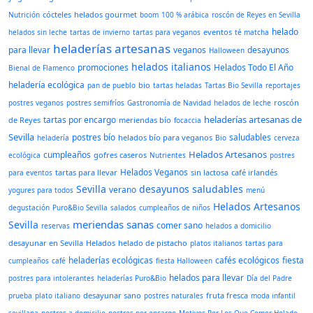
cócteles
helados gourmet
Nutrición
boom
100 % arábica
roscón de Reyes en Sevilla
helado
eventos
helados sin leche
tartas de invierno
tartas para veganos
té matcha
heladerías artesanas
para llevar
veganos
desayunos
Halloween
helados italianos
promociones
Helados Todo El Año
Bienal de Flamenco
heladería ecológica
bio
pan de pueblo
tartas heladas
Tartas Bio Sevilla
reportajes
roscón
postres veganos
postres semifríos
Gastronomía de Navidad
helados de leche
heladerías artesanas de
tartas por encargo
de Reyes
meriendas bío
focaccia
Sevilla
postres bío
saludables
helados bío para veganos
heladería
Bio
cerveza
Helados Artesanos
cumpleaños
gofres caseros
ecológica
Nutrientes
postres
Helados Veganos
tartas para llevar
sin lactosa
café irlandés
para eventos
Sevilla
desayunos saludables
verano
yogures para todos
menú
Helados Artesanos
degustación
Puro&Bio Sevilla
salados
cumpleaños de niños
meriendas sanas
Sevilla
comer sano
reservas
helados a domicilio
desayunar en Sevilla
Helados
helado de pistacho
platos italianos
tartas para
heladerías ecológicas
cafés ecológicos
fiesta
cumpleaños
café
fiesta Halloween
helados para llevar
postres para intolerantes
heladerías Puro&Bio
Día del Padre
desayunar sano
fruta fresca
prueba
plato italiano
postres naturales
moda infantil