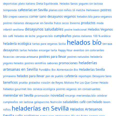
deportistas
plato italiano
Dieta Equilibrada. Helados Sanos
yogures sin lactosa
cafeterías en Sevilla
postres
planes con niños
temporada
té matcha
Halloween
bío
comer sano
desayunos veganos
crepes caseros
helados bío para veganos
productos
desayunar en Sevilla
postres italianos
frutos secos
Invierno
moda
desayunos saludables
Helados Veganos
infantil sevillana
postre tradicional
cumpleaños
yogures bío
bío
café
helados de leche
platos italianos
100 % arábica
helados bío
heladería ecológica
terraza
tartas para veganos
Sicilia
desayunos
eventos
sin colorantes
tartas heladas
encargar tarta
Happy Hour
postres para llevar
cerveza artesana
focaccias
postres naturales
heladería
heladerías
promociones
sabores
yogures helados
postres semifríos
artesanas en Sevilla
Heladerías Sevilla
Puro&Bio
Bio
Alimentación Bio
helados para llevar
cafetería
primavera
pan de pueblo
reportajes
Desayuno Sano
beneficios
pistacho
roscón de Reyes
prueba
Motivos Por Los Que Comer Helado
helados gourmet
bio
sin conservantes
cerveza ecológica
postres veganos
merendar en Sevilla
novedad
promoción
meriendas bío
encargo
celebrar
saludables
café con helado
sin lactosa
cumpleaños
gelapuccino
Nutrición
boom
heladerías en Sevilla
Helados Artesanos
niños
Sevilla
cafés ecológicos