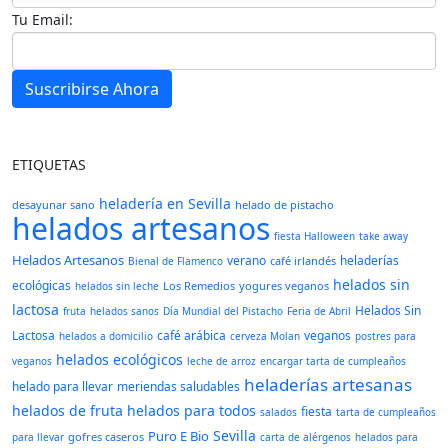
Tu Email:
Suscribirse Ahora
ETIQUETAS
heladería en Sevilla
desayunar sano
helado de pistacho
helados artesanos
fiesta Halloween
take away
Helados Artesanos
verano
heladerías
café irlandés
Bienal de Flamenco
helados sin
ecológicas
Los Remedios
yogures veganos
helados sin leche
lactosa
Helados Sin
fruta
helados sanos
Día Mundial del Pistacho
Feria de Abril
Lactosa
café arábica
veganos
helados a domicilio
cerveza Molan
postres para
helados ecológicos
veganos
leche de arroz
encargar tarta de cumpleaños
heladerías artesanas
helado para llevar
meriendas saludables
helados de fruta
helados para todos
fiesta
salados
tarta de cumpleaños
Sevilla
Puro E Bio
gofres caseros
para llevar
carta de alérgenos
helados para