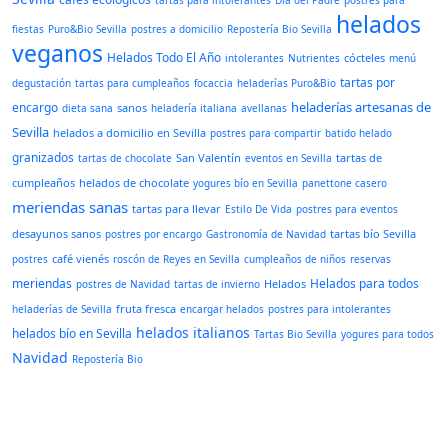
tartas para intolerantes
Día del Padre
postres para
helados
fiestas
Puro&Bio Sevilla
postres a domicilio
Repostería Bio Sevilla
veganos
Helados Todo El Año
cócteles
intolerantes
Nutrientes
menú
tartas por
degustación
tartas para cumpleaños
focaccia
heladerías Puro&Bio
heladerías artesanas de
encargo
sanos
dieta sana
heladería italiana
avellanas
Sevilla
helados a domicilio en Sevilla
postres para compartir
batido helado
granizados
San Valentín
tartas de
tartas de chocolate
eventos en Sevilla
cumpleaños
helados de chocolate
yogures bío en Sevilla
panettone casero
meriendas sanas
tartas para llevar
Estilo De Vida
postres para eventos
desayunos sanos
tartas bío Sevilla
postres por encargo
Gastronomía de Navidad
café vienés
postres
roscón de Reyes en Sevilla
cumpleaños de niños
reservas
meriendas
Helados para todos
Helados
postres de Navidad
tartas de invierno
fruta fresca
heladerías de Sevilla
encargar helados
postres para intolerantes
helados italianos
helados bío en Sevilla
Tartas Bio Sevilla
yogures para todos
Navidad
Repostería Bio