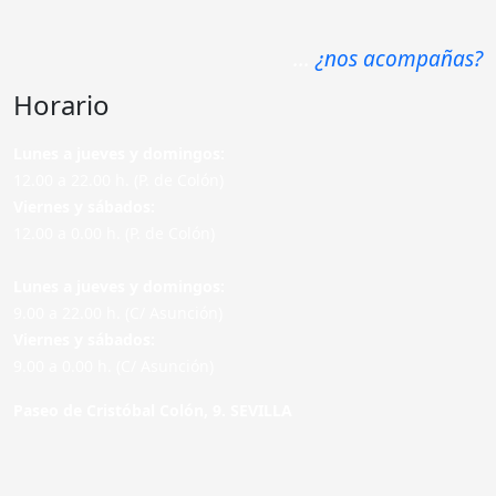
...
¿nos acompañas?
Horario
Lunes a jueves y domingos:
12.00 a 22.00 h. (P. de Colón)
Viernes y sábados:
12.00 a 0.00 h. (P. de Colón)
Lunes a jueves y domingos:
9.00 a 22.00 h. (C/ Asunción)
Viernes y sábados:
9.00 a 0.00 h. (C/ Asunción)
Paseo de Cristóbal Colón, 9. SEVILLA