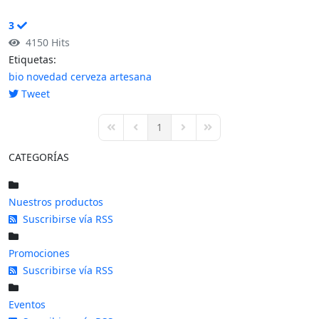
3
4150 Hits
Etiquetas:
bio
novedad
cerveza artesana
Tweet
pinterest
1
First Page
Previous Page
Next Page
Last Page
CATEGORÍAS
Nuestros productos
Suscribirse vía RSS
Promociones
Suscribirse vía RSS
Eventos