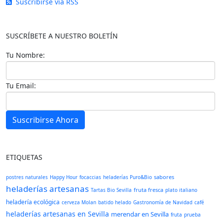
Suscribirse vía RSS
SUSCRÍBETE A NUESTRO BOLETÍN
Tu Nombre:
Tu Email:
Suscribirse Ahora
ETIQUETAS
sabores
postres naturales
Happy Hour
focaccias
heladerías Puro&Bio
heladerías artesanas
fruta fresca
Tartas Bio Sevilla
plato italiano
heladería ecológica
cerveza Molan
batido helado
Gastronomía de Navidad
café
heladerías artesanas en Sevilla
merendar en Sevilla
fruta
prueba