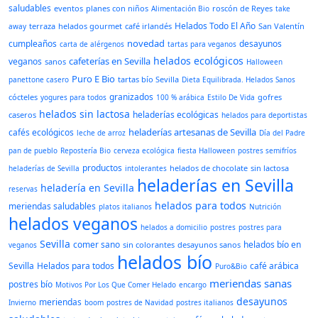
saludables
eventos
planes con niños
roscón de Reyes
Alimentación Bio
take
Helados Todo El Año
terraza
helados gourmet
café irlandés
San Valentín
away
novedad
cumpleaños
desayunos
carta de alérgenos
tartas para veganos
helados ecológicos
cafeterías en Sevilla
veganos
sanos
Halloween
Puro E Bio
tartas bío Sevilla
panettone casero
Dieta Equilibrada. Helados Sanos
granizados
cócteles
gofres
yogures para todos
100 % arábica
Estilo De Vida
helados sin lactosa
heladerías ecológicas
caseros
helados para deportistas
heladerías artesanas de Sevilla
cafés ecológicos
leche de arroz
Día del Padre
pan de pueblo
Repostería Bio
cerveza ecológica
fiesta Halloween
postres semifríos
productos
helados de chocolate
sin lactosa
heladerías de Sevilla
intolerantes
heladerías en Sevilla
heladería en Sevilla
reservas
helados para todos
meriendas saludables
platos italianos
Nutrición
helados veganos
helados a domicilio
postres
postres para
Sevilla
comer sano
helados bío en
sin colorantes
desayunos sanos
veganos
helados bío
Sevilla
Helados para todos
café arábica
Puro&Bio
meriendas sanas
postres bío
Motivos Por Los Que Comer Helado
encargo
desayunos
meriendas
Invierno
boom
postres de Navidad
postres italianos