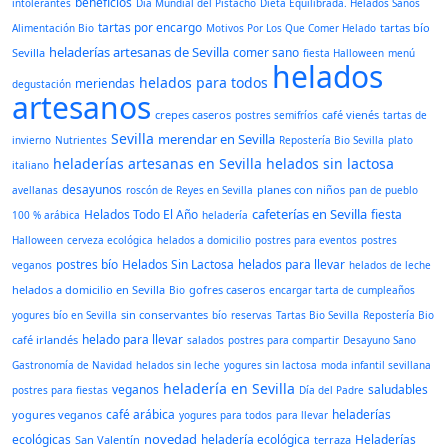
beneficios
intolerantes
Día Mundial del Pistacho
Dieta Equilibrada. Helados Sanos
tartas por encargo
tartas bío
Alimentación Bio
Motivos Por Los Que Comer Helado
heladerías artesanas de Sevilla
comer sano
Sevilla
fiesta Halloween
menú
helados
helados para todos
meriendas
degustación
artesanos
crepes caseros
café vienés
postres semifríos
tartas de
Sevilla
merendar en Sevilla
invierno
Nutrientes
Repostería Bio Sevilla
plato
heladerías artesanas en Sevilla
helados sin lactosa
italiano
desayunos
planes con niños
avellanas
roscón de Reyes en Sevilla
pan de pueblo
cafeterías en Sevilla
Helados Todo El Año
fiesta
100 % arábica
heladería
Halloween
cerveza ecológica
helados a domicilio
postres para eventos
postres
postres bío
Helados Sin Lactosa
helados para llevar
veganos
helados de leche
helados a domicilio en Sevilla
gofres caseros
Bio
encargar tarta de cumpleaños
sin conservantes
yogures bío en Sevilla
bío
reservas
Tartas Bio Sevilla
Repostería Bio
helado para llevar
café irlandés
salados
postres para compartir
Desayuno Sano
Gastronomía de Navidad
helados sin leche
yogures sin lactosa
moda infantil sevillana
heladería en Sevilla
veganos
saludables
postres para fiestas
Día del Padre
café arábica
heladerías
yogures veganos
yogures para todos
para llevar
novedad
ecológicas
heladería ecológica
Heladerías
San Valentín
terraza