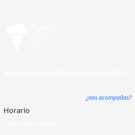
Helados y postres SANOS para gente SANA...
...
¿nos acompañas?
Horario
Lunes a jueves y domingos:
12.00 a 22.00 h. (P. de Colón)