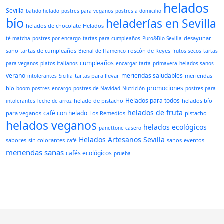
helados
Sevilla
batido helado
postres para veganos
postres a domicilio
bío
heladerías en Sevilla
helados de chocolate
Helados
desayunar
té matcha
postres por encargo
tartas para cumpleaños
Puro&Bio Sevilla
sano
tartas de cumpleaños
roscón de Reyes
Bienal de Flamenco
frutos secos
tartas
cumpleaños
para veganos
platos italianos
encargar tarta
primavera
helados sanos
verano
meriendas saludables
tartas para llevar
meriendas
intolerantes
Sicilia
promociones
bío
boom
postres
encargo
postres de Navidad
Nutrición
postres para
Helados para todos
helado de pistacho
helados bío
intolerantes
leche de arroz
helados de fruta
café con helado
para veganos
Los Remedios
pistacho
helados veganos
helados ecológicos
panettone casero
Helados Artesanos Sevilla
sabores
sin colorantes
sanos
eventos
café
meriendas sanas
cafés ecológicos
prueba