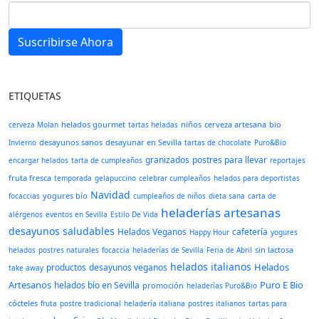
Suscribirse Ahora
ETIQUETAS
helados gourmet
niños
cerveza artesana
bio
cerveza Molan
tartas heladas
desayunos sanos
desayunar en Sevilla
Invierno
tartas de chocolate
Puro&Bio
granizados
postres para llevar
encargar helados
tarta de cumpleaños
reportajes
fruta fresca
temporada
gelapuccino
celebrar cumpleaños
helados para deportistas
Navidad
yogures bío
focaccias
cumpleaños de niños
dieta sana
carta de
heladerías artesanas
alérgenos
eventos en Sevilla
Estilo De Vida
desayunos saludables
Helados Veganos
cafetería
Happy Hour
yogures
sin lactosa
helados
postres naturales
focaccia
heladerías de Sevilla
Feria de Abril
helados italianos
Helados
productos
desayunos veganos
take away
Artesanos
Puro E Bio
helados bío en Sevilla
promoción
heladerías Puro&Bio
cócteles
fruta
postre tradicional
heladería italiana
postres italianos
tartas para