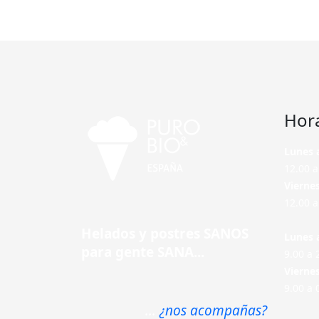
Hor
Lunes 
12.00 a
Vierne
12.00 a
Helados y postres SANOS
Lunes 
para gente SANA...
9.00 a 
Vierne
9.00 a 
...
¿nos acompañas?