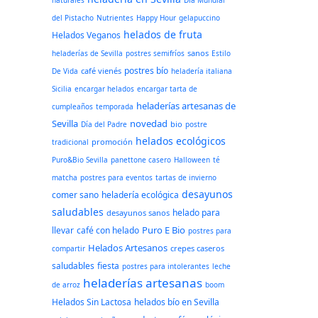
naturales
Día Mundial
del Pistacho
Nutrientes
Happy Hour
gelapuccino
helados de fruta
Helados Veganos
sanos
heladerías de Sevilla
postres semifríos
Estilo
postres bío
café vienés
De Vida
heladería italiana
Sicilia
encargar helados
encargar tarta de
heladerías artesanas de
cumpleaños
temporada
Sevilla
novedad
bio
Día del Padre
postre
helados ecológicos
promoción
tradicional
Puro&Bio Sevilla
panettone casero
Halloween
té
matcha
postres para eventos
tartas de invierno
desayunos
comer sano
heladería ecológica
saludables
helado para
desayunos sanos
Puro E Bio
llevar
café con helado
postres para
Helados Artesanos
crepes caseros
compartir
saludables
fiesta
postres para intolerantes
leche
heladerías artesanas
de arroz
boom
Helados Sin Lactosa
helados bío en Sevilla