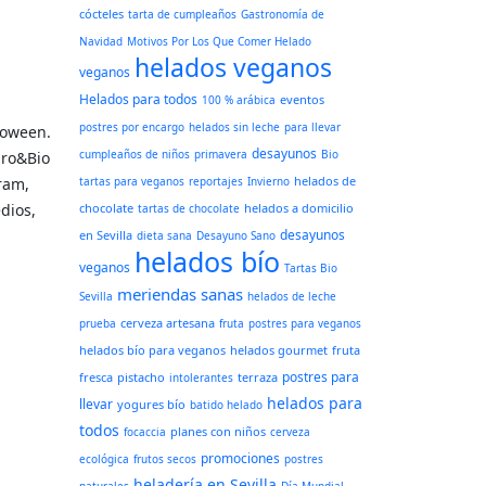
cócteles
tarta de cumpleaños
Gastronomía de
Navidad
Motivos Por Los Que Comer Helado
helados veganos
veganos
Helados para todos
eventos
100 % arábica
postres por encargo
helados sin leche
para llevar
loween.
desayunos
cumpleaños de niños
primavera
Bio
uro&Bio
helados de
ram,
tartas para veganos
reportajes
Invierno
dios,
chocolate
helados a domicilio
tartas de chocolate
desayunos
en Sevilla
dieta sana
Desayuno Sano
helados bío
veganos
Tartas Bio
meriendas sanas
Sevilla
helados de leche
cerveza artesana
prueba
fruta
postres para veganos
helados bío para veganos
helados gourmet
fruta
postres para
fresca
pistacho
terraza
intolerantes
helados para
llevar
yogures bío
batido helado
todos
planes con niños
focaccia
cerveza
promociones
ecológica
frutos secos
postres
heladería en Sevilla