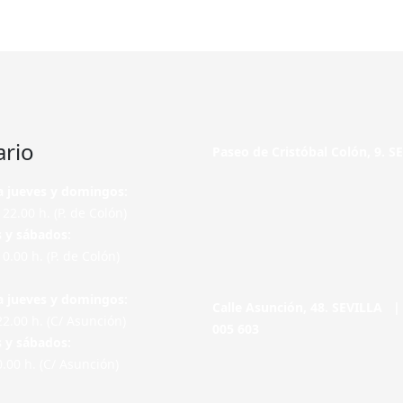
ario
Paseo de Cristóbal Colón, 9. 
a jueves y domingos:
 22.00 h. (P. de Colón)
s y sábados:
 0.00 h. (P. de Colón)
a jueves y domingos:
Calle Asunción, 48. SEVILLA 
22.00 h. (C/ Asunción)
005 603
s y sábados:
0.00 h. (C/ Asunción)