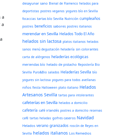
desayunar sano
Bienal de Flamenco
helados para
deportistas
postres veganos
yogures bío en Sevilla
s a
cumpleaños
tartas bío Sevilla
focaccias
Nutrición
 a
beneficios
sabores
postres
postres italianos
merendar en Sevilla
Helados Todo El Año
 a
helados sin lactosa
platos italianos
helados
sin colorantes
sanos
menú degustación
heladería
heladerías ecológicas
carta de alérgenos
meriendas bío
helado de pistacho
Repostería Bio
Heladerías Sevilla
Sevilla
Puro&Bio
salados
bío
yogures sin lactosa
yogures para todos
avellanas
Helados
niños
fiesta Halloween
plato italiano
Artesanos Sevilla
tartas para intolerantes
cafeterías en Sevilla
helados a domicilio
cafetería
café irlandés
postres a domicilio
reservas
Navidad
gofres caseros
café
tartas heladas
verano
granizados
Helados
roscón de Reyes en
helados italianos
Los Remedios
Sevilla