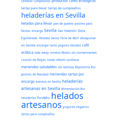
productos
cafés ecológicos
celebrar cumpleaños
tartas para llevar
tartas de cumpleaños
heladerías en Sevilla
helados para llevar
pan de pueblo
postres para
Sevilla
San Valentín
fiestas
encargo
Dieta
desayunar
Equilibrada. Helados Sanos
Feria de Abril
café
en Sevilla
encargar tarta
yogures helados
arábica
sin conservantes
take away
cerveza Molan
roscón de Reyes
moda infantil sevillana
meriendas saludables
sin lactosa
Repostería Bio
meriendas
tartas por
postres de Navidad
heladerías
encargo
eventos en Sevilla
artesanas en Sevilla
Alimentación Bio
helados
heladerías Puro&Bio
artesanos
yogures veganos
tartas para cumpleaños