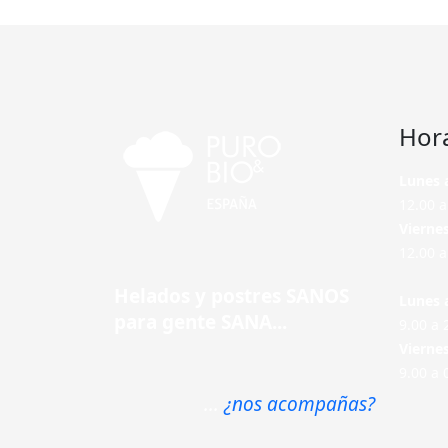
Hor
Lunes 
12.00 a
Vierne
12.00 a
Helados y postres SANOS
Lunes 
para gente SANA...
9.00 a 
Vierne
9.00 a 
...
¿nos acompañas?