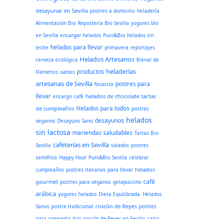
desayunar en Sevilla
postres a domicilio
heladería
Alimentación Bio
Repostería Bio Sevilla
yogures bío
en Sevilla
encargar helados
Puro&Bio
helados sin
helados para llevar
leche
primavera
reportajes
Helados Artesanos
cerveza ecológica
Bienal de
heladerías
productos
sanos
Flamenco
artesanas de Sevilla
postres para
focaccia
llevar
helados de chocolate
tartas
encargo
café
Helados para todos
de cumpleaños
postres
helados
desayunos
veganos
Desayuno Sano
sin lactosa
meriendas saludables
Tartas Bio
cafeterías en Sevilla
Sevilla
salados
postres
semifríos
Happy Hour
Puro&Bio Sevilla
celebrar
helados
cumpleaños
postres italianos
para llevar
café
gourmet
postres para veganos
gelapuccino
arábica
yogures helados
Dieta Equilibrada. Helados
roscón de Reyes
Sanos
postre tradicional
postres
bio
para compartir
roscón de Reyes en Sevilla
carta