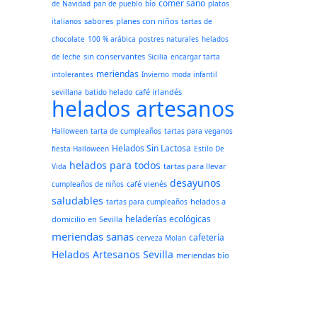
comer sano
de Navidad
pan de pueblo
bío
platos
sabores
planes con niños
italianos
tartas de
chocolate
100 % arábica
postres naturales
helados
sin conservantes
de leche
Sicilia
encargar tarta
meriendas
intolerantes
Invierno
moda infantil
café irlandés
sevillana
batido helado
helados artesanos
Halloween
tarta de cumpleaños
tartas para veganos
Helados Sin Lactosa
fiesta Halloween
Estilo De
helados para todos
tartas para llevar
Vida
desayunos
café vienés
cumpleaños de niños
saludables
helados a
tartas para cumpleaños
heladerías ecológicas
domicilio en Sevilla
meriendas sanas
cafetería
cerveza Molan
Helados Artesanos Sevilla
meriendas bío