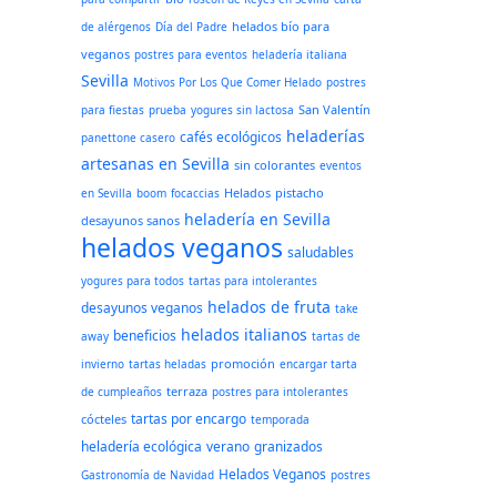
helados bío para
de alérgenos
Día del Padre
veganos
postres para eventos
heladería italiana
Sevilla
Motivos Por Los Que Comer Helado
postres
San Valentín
para fiestas
prueba
yogures sin lactosa
heladerías
cafés ecológicos
panettone casero
artesanas en Sevilla
sin colorantes
eventos
Helados
pistacho
en Sevilla
boom
focaccias
heladería en Sevilla
desayunos sanos
helados veganos
saludables
yogures para todos
tartas para intolerantes
helados de fruta
desayunos veganos
take
helados italianos
beneficios
away
tartas de
promoción
invierno
tartas heladas
encargar tarta
terraza
de cumpleaños
postres para intolerantes
tartas por encargo
cócteles
temporada
heladería ecológica
verano
granizados
Helados Veganos
Gastronomía de Navidad
postres