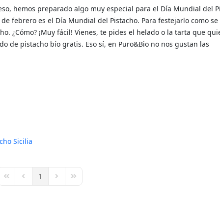
 eso, hemos preparado algo muy especial para el Día Mundial del P
6 de febrero es el Día Mundial del Pistacho. Para festejarlo como s
o. ¿Cómo? ¡Muy fácil! Vienes, te pides el helado o la tarta que qui
o de pistacho bío gratis. Eso sí, en Puro&Bio no nos gustan las
acho
Sicilia
1
First Page
Previous Page
Next Page
Last Page