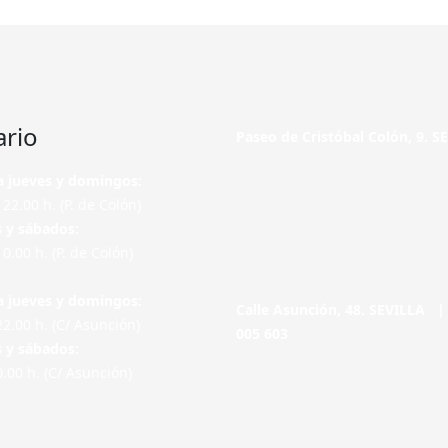
ario
Paseo de Cristóbal Colón, 9. 
a jueves y domingos:
 22.00 h. (P. de Colón)
s y sábados:
 0.00 h. (P. de Colón)
a jueves y domingos:
Calle Asunción, 48. SEVILLA 
22.00 h. (C/ Asunción)
005 603
s y sábados:
0.00 h. (C/ Asunción)