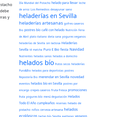
helado para llevar
Día Mundial del Pistacho
leche
istacho
Los Remedios
desayunar sano
de arroz
e debe
heladerías en Sevilla
eras y
heladerías artesanas
gofres caseros
postres bío
café con helado
Bio
Nutrición
Feria
yogures veganos
de Abril
plato italiano
dieta sana
Heladerías
sin lactosa
heladerías de Sevilla
Navidad
Puro E Bio
Sevilla
fiesta
té matcha
Nutrientes
helados sanos
helados a domicilio
helados bío
frutos secos
heladerías
Puro&Bio
helados para deportistas
postres
merendar en Sevilla
novedad
Repostería Bio
helados bío en Sevilla
eventos
postres por
promociones
crepes caseros
fruta fresca
encargo
Helados
yogures bío
fruta
menú degustación
Todo El Año
cumpleaños
helado de
reservas
helados
pistacho
niños
cerveza artesana
ecológicos
veganos
tartas bío Sevilla
avellanas