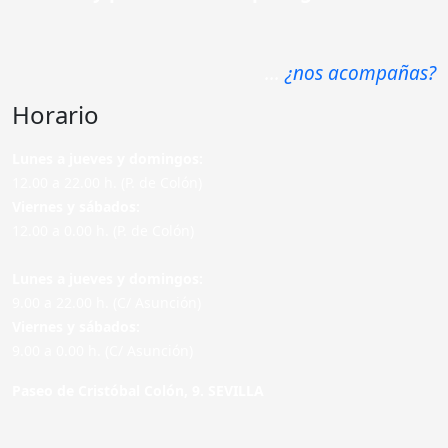
...
¿nos acompañas?
Horario
Lunes a jueves y domingos:
12.00 a 22.00 h. (P. de Colón)
Viernes y sábados:
12.00 a 0.00 h. (P. de Colón)
Lunes a jueves y domingos:
9.00 a 22.00 h. (C/ Asunción)
Viernes y sábados:
9.00 a 0.00 h. (C/ Asunción)
Paseo de Cristóbal Colón, 9. SEVILLA