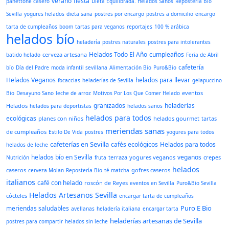
verano
fiesta
panettone casero
Dieta Equilibrada. Helados Sanos
Repostería Bio
Sevilla
yogures helados
dieta sana
postres por encargo
postres a domicilio
encargo
tarta de cumpleaños
boom
tartas para veganos
reportajes
100 % arábica
helados bío
heladería
postres naturales
postres para intolerantes
Helados Todo El Año
cumpleaños
cerveza artesana
batido helado
Feria de Abril
cafetería
bío
Día del Padre
moda infantil sevillana
Alimentación Bio
Puro&Bio
Helados Veganos
helados para llevar
focaccias
heladerías de Sevilla
gelapuccino
eventos
Bio
Desayuno Sano
leche de arroz
Motivos Por Los Que Comer Helado
granizados
heladerías
Helados
helados para deportistas
helados sanos
helados para todos
ecológicas
planes con niños
helados gourmet
tartas
meriendas sanas
de cumpleaños
Estilo De Vida
postres
yogures para todos
cafeterías en Sevilla
cafés ecológicos
Helados para todos
helados de leche
helados bío en Sevilla
veganos
terraza
yogures veganos
crepes
Nutrición
fruta
helados
caseros
gofres caseros
cerveza Molan
Repostería Bio
té matcha
italianos
café con helado
roscón de Reyes
eventos en Sevilla
Puro&Bio Sevilla
Helados Artesanos Sevilla
cócteles
encargar tarta de cumpleaños
Puro E Bio
meriendas saludables
avellanas
heladería italiana
encargar tarta
heladerías artesanas de Sevilla
postres para compartir
helados sin leche