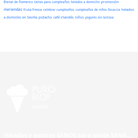
promoción
Bienal de Flamenco
tartas para cumpleaños
helados a domicilio
meriendas
fruta fresca
helados
celebrar cumpleaños
cumpleaños de niños
focaccia
a domicilio en Sevilla
pistacho
café irlandés
niños
yogures sin lactosa
Helados y postres SANOS para gente SANA...