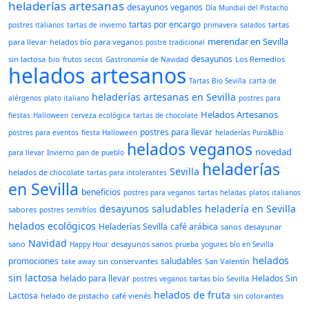
heladerías artesanas
desayunos veganos
Día Mundial del Pistacho
tartas por encargo
tartas
postres italianos
tartas de invierno
primavera
salados
merendar en Sevilla
para llevar
helados bío para veganos
postre tradicional
desayunos
sin lactosa
bio
Los Remedios
frutos secos
Gastronomía de Navidad
helados artesanos
Tartas Bio Sevilla
carta de
heladerías artesanas en Sevilla
alérgenos
plato italiano
postres para
Helados Artesanos
fiestas
Halloween
cerveza ecológica
tartas de chocolate
postres para llevar
postres para eventos
fiesta Halloween
heladerías Puro&Bio
helados veganos
novedad
para llevar
Invierno
pan de pueblo
heladerías
Sevilla
helados de chocolate
tartas para intolerantes
en Sevilla
beneficios
postres para veganos
tartas heladas
platos italianos
desayunos saludables
heladería en Sevilla
sabores
postres semifríos
helados ecológicos
Heladerías Sevilla
café arábica
sanos
desayunar
Navidad
sano
desayunos sanos
Happy Hour
prueba
yogures bío en Sevilla
helados
promociones
saludables
sin conservantes
San Valentín
take away
sin lactosa
helado para llevar
Helados Sin
tartas bío Sevilla
postres veganos
helados de fruta
Lactosa
helado de pistacho
café vienés
sin colorantes