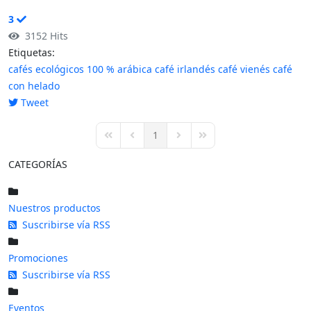
3
3152 Hits
Etiquetas:
cafés ecológicos
100 % arábica
café irlandés
café vienés
café
con helado
Tweet
pinterest
1
First Page
Previous Page
Next Page
Last Page
CATEGORÍAS
Nuestros productos
Suscribirse vía RSS
Promociones
Suscribirse vía RSS
Eventos