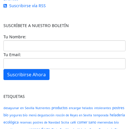
Suscribirse vía RSS
SUSCRÍBETE A NUESTRO BOLETÍN
Tu Nombre:
Tu Email:
Suscribirse Ahora
ETIQUETAS
productos
postres
desayunar en Sevilla
Nutrientes
encargar helados
intolerantes
bío
heladería
yogures bío
menú degustación
roscón de Reyes en Sevilla
temporada
ecológica
comer sano
meriendas bío
reservas
postres de Navidad
Sicilia
café