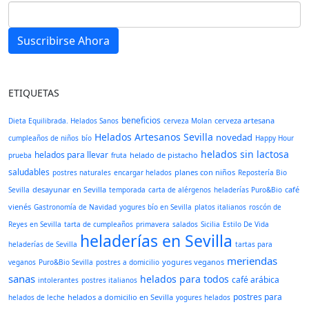
Suscribirse Ahora
ETIQUETAS
beneficios
cerveza artesana
Dieta Equilibrada. Helados Sanos
cerveza Molan
Helados Artesanos Sevilla
novedad
cumpleaños de niños
bío
Happy Hour
helados sin lactosa
helados para llevar
helado de pistacho
prueba
fruta
saludables
planes con niños
postres naturales
encargar helados
Repostería Bio
desayunar en Sevilla
café
Sevilla
temporada
carta de alérgenos
heladerías Puro&Bio
vienés
Gastronomía de Navidad
yogures bío en Sevilla
platos italianos
roscón de
Reyes en Sevilla
tarta de cumpleaños
primavera
salados
Sicilia
Estilo De Vida
heladerías en Sevilla
heladerías de Sevilla
tartas para
meriendas
yogures veganos
veganos
Puro&Bio Sevilla
postres a domicilio
sanas
helados para todos
café arábica
intolerantes
postres italianos
postres para
helados a domicilio en Sevilla
helados de leche
yogures helados