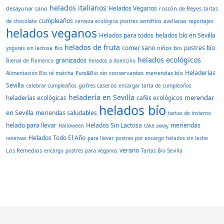
helados italianos
Helados Veganos
desayunar sano
roscón de Reyes
tartas
cumpleaños
de chocolate
cerveza ecológica
postres semifríos
avellanas
reportajes
helados veganos
Helados para todos
helados bío en Sevilla
helados de fruta
comer sano
postres bío
niños
bio
yogures sin lactosa
Bio
helados ecológicos
granizados
Bienal de Flamenco
helados a domicilio
Heladerías
sin conservantes
meriendas bío
Alimentación Bio
té matcha
Puro&Bio
Sevilla
gofres caseros
celebrar cumpleaños
encargar tarta de cumpleaños
heladería en Sevilla
merendar
heladerías ecológicas
cafés ecológicos
helados bío
en Sevilla
meriendas saludables
tartas de invierno
helado para llevar
Helados Sin Lactosa
meriendas
Halloween
take away
Helados Todo El Año
reservas
para llevar
postres por encargo
helados sin leche
verano
Los Remedios
encargo
postres para veganos
Tartas Bio Sevilla