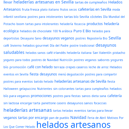
heladerías artesanas en Sevilla
Helados
llevar
tartas de cumpleaños
Artesanos
cafeterías en Sevilla
fruta fresca
plato italiano
frutos secos
moda
tartas bío Sevilla
cócteles
infantil sevillana
postres para intolerantes
Día Mundial del
productos
heladería
Pistacho
boom
tartas para intolerantes
heladería
focaccia
Puro E Bio
ecológica
helados de chocolate
100 % arábica
helados para
Sevilla
desayunos veganos
deportistas
Desayuno Sano
postres
Repostería Bio
desayunos
helados gourmet
café
Invierno
Día del Padre
postre tradicional
saludables
café irlandés
San Valentín
pistacho
helados sanos
heladería italiana
sabores
yogures
yogures para todos
postres de Navidad
Nutrición
postres veganos
café con helado
bío
promoción
terraza
crepes caseros
Helados
leche de arroz
fiesta
desayunos
eventos en Sevilla
menú degustación
postres para compartir
heladerías artesanas de Sevilla
postres para eventos
batido helado
fiesta
sin colorantes
helados
Halloween
gelapuccino
Nutrientes
tartas para cumpleaños
promociones
cafetería
bío para veganos
sanos
postres para fiestas
dieta sana
sin lactosa
desayunos sanos
encargar tarta
panettone casero
focaccias
heladerías artesanas
eventos
tartas para llevar
tartas heladas
Navidad
veganos
tartas por encargo
pan de pueblo
Feria de Abril
Motivos Por
helados artesanos
Los Que Comer Helado