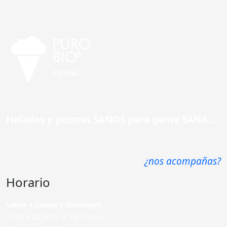
Helados y postres SANOS para gente SANA...
...
¿nos acompañas?
Horario
Lunes a jueves y domingos:
12.00 a 22.00 h. (P. de Colón)