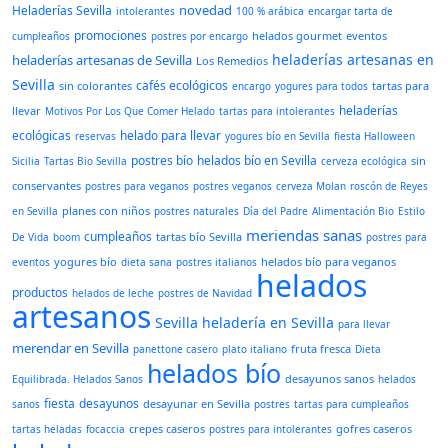
novedad
Heladerías Sevilla
intolerantes
100 % arábica
encargar tarta de
promociones
helados gourmet
eventos
cumpleaños
postres por encargo
heladerías artesanas en
heladerías artesanas de Sevilla
Los Remedios
Sevilla
cafés ecológicos
sin colorantes
tartas para
encargo
yogures para todos
heladerías
llevar
Motivos Por Los Que Comer Helado
tartas para intolerantes
ecológicas
helado para llevar
reservas
yogures bío en Sevilla
fiesta Halloween
postres bío
helados bío en Sevilla
sin
Sicilia
Tartas Bio Sevilla
cerveza ecológica
conservantes
postres para veganos
postres veganos
cerveza Molan
roscón de Reyes
planes con niños
en Sevilla
postres naturales
Día del Padre
Alimentación Bio
Estilo
meriendas sanas
cumpleaños
tartas bío Sevilla
De Vida
boom
postres para
yogures bío
helados bío para veganos
eventos
dieta sana
postres italianos
helados
productos
helados de leche
postres de Navidad
artesanos
Sevilla
heladería en Sevilla
para llevar
merendar en Sevilla
fruta fresca
panettone casero
plato italiano
Dieta
helados bío
desayunos sanos
Equilibrada. Helados Sanos
helados
fiesta
desayunos
desayunar en Sevilla
sanos
postres
tartas para cumpleaños
crepes caseros
gofres caseros
tartas heladas
focaccia
postres para intolerantes