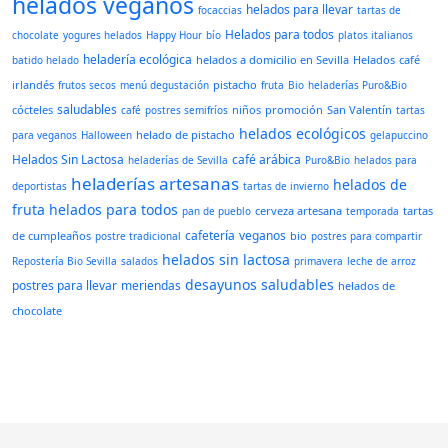
helados veganos
helados para llevar
focaccias
tartas de
Helados para todos
chocolate
yogures helados
Happy Hour
bío
platos italianos
heladería ecológica
helados a domicilio en Sevilla
Helados
café
batido helado
irlandés
pistacho
frutos secos
menú degustación
fruta
Bio
heladerías Puro&Bio
saludables
cócteles
niños
promoción
San Valentín
café
postres semifríos
tartas
helados ecológicos
helado de pistacho
para veganos
Halloween
gelapuccino
Helados Sin Lactosa
café arábica
heladerías de Sevilla
Puro&Bio
helados para
heladerías artesanas
helados de
deportistas
tartas de invierno
fruta
helados para todos
cerveza artesana
tartas
pan de pueblo
temporada
cafetería
veganos
de cumpleaños
bio
postre tradicional
postres para compartir
helados sin lactosa
Repostería Bio Sevilla
salados
primavera
leche de arroz
desayunos saludables
postres para llevar
meriendas
helados de
chocolate