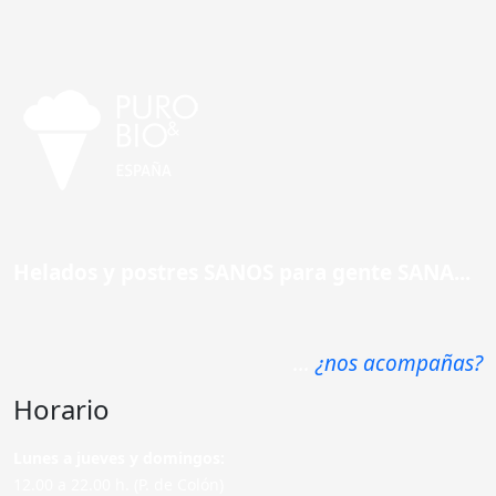
Helados y postres SANOS para gente SANA...
...
¿nos acompañas?
Horario
Lunes a jueves y domingos:
12.00 a 22.00 h. (P. de Colón)