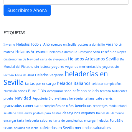
Suscribirse Ahora
ETIQUETAS
Helados Todo El Año
verano
Invierno
eventos en Sevilla
postres a domicilio
té
Helados Artesanos
roscón de Reyes
matcha
helados a domicilio
Desayuno Sano
Helados Artesanos Sevilla
Gastronomía de Navidad
carta de alérgenos
Día
sin lactosa
yogures veganos
meriendas bío
Mundial del Pistacho
yogures sin
heladerías en
Helados Veganos
lactosa
Feria de Abril
Sevilla
helados italianos
tartas por encargo
celebrar cumpleaños
Puro E Bio
café con helado
sanos
desayunar sano
terraza
Nutrición
Nutrientes
Navidad
café vienés
prueba
Repostería Bio
avellanas
heladería italiana
granizados
comer sano
beneficios
cumpleaños de niños
reportajes
moda infantil
desayunos veganos
sevillana
take away
postres para fiestas
Bienal de Flamenco
sabores
encargar tarta
heladería
tarta de cumpleaños
encargar helados
Puro&Bio
cafeterías en Sevilla
meriendas saludables
Sevilla
helados sin leche