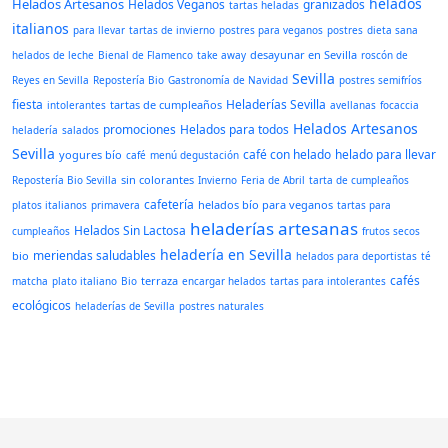
helados
Helados Artesanos
Helados Veganos
granizados
tartas heladas
italianos
para llevar
tartas de invierno
postres para veganos
postres
dieta sana
desayunar en Sevilla
helados de leche
Bienal de Flamenco
take away
roscón de
Sevilla
Reyes en Sevilla
Repostería Bio
Gastronomía de Navidad
postres semifríos
fiesta
Heladerías Sevilla
tartas de cumpleaños
intolerantes
avellanas
focaccia
Helados Artesanos
promociones
Helados para todos
heladería
salados
Sevilla
café con helado
helado para llevar
yogures bío
café
menú degustación
sin colorantes
Repostería Bio Sevilla
Invierno
Feria de Abril
tarta de cumpleaños
cafetería
helados bío para veganos
platos italianos
primavera
tartas para
heladerías artesanas
Helados Sin Lactosa
cumpleaños
frutos secos
heladería en Sevilla
meriendas saludables
bio
helados para deportistas
té
cafés
terraza
matcha
plato italiano
Bio
encargar helados
tartas para intolerantes
ecológicos
heladerías de Sevilla
postres naturales