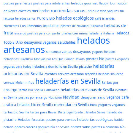
helados gourmet
roscón
postres para fiestas
postres para intolerantes
Happy Hour
meriendas sanas
meriendas
de Reyes
cócteles
Estilo De Vida
yogures sin
helados ecológicos
Puro E Bio
café irlandés
lactosa
helados sanos
helados de
productos
Los Remedios
Nutrientes
postres de Navidad
Puro&Bio
fruta
Helados
planes con niños
encargo
postres para compartir
heladería italiana
helados
Todo El Año
desayunos veganos
saludables
artesanos
desayunos
sin conservantes
yogures helados
postres bío
heladerías Puro&Bio
Motivos Por Los Que Comer Helado
postres veganos
heladerías
helados a domicilio en Sevilla
pistacho
yogures para todos
artesanas en Sevilla
eventos
cerveza artesana
reservas
helados sin leche
heladerías en Sevilla
tartas por
niños
cerveza Molan
heladerías artesanas de Sevilla
encargo
Tartas Bio Sevilla
Halloween
eventos
Navidad
veganos
café
desayunar sano
en Sevilla
postres por encargo
Nutrición
merendar en Sevilla
arábica
helados bío en Sevilla
yogures veganos
fruta
tartas bío Sevilla
tartas para llevar
helado de
Dieta Equilibrada. Helados Sanos
heladerías ecológicas
pistacho
Helados
focaccias
postres para eventos
batido
comer sano
gofres caseros
helado
yogures bío en Sevilla
postres a domicilio
bío