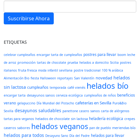
Suscribirse Ahora
ETIQUETAS
postres para llevar
celebrar cumpleaños
encargar tarta de cumpleaños
boom
leche
promoción
de arroz
tartas de chocolate
prueba
helados a domicilio
Sicilia
postres
fruta fresca
italianos
moda infantil sevillana
postre tradicional
100 % arábica
helados
novedad
San Valentín
Alimentación Bio
fiesta Halloween
reportajes
helados bío
sin lactosa
cumpleaños
café vienés
temporada
beneficios
desayunos sanos
encargar tarta
cerveza ecológica
cumpleaños de niños
cafeterías en Sevilla
verano
gelapuccino
Día Mundial del Pistacho
Puro&Bio
desayunos saludables
sanos
Sevilla
panettone casero
carta de alérgenos
heladería ecológica
helados de chocolate
sin lactosa
crepes
tartas para veganos
helados veganos
caseros
sabores
meriendas bío
pan de pueblo
helados para todos
helados para llevar
Desayuno Sano
Día del Padre