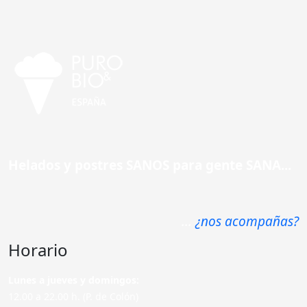
Helados y postres SANOS para gente SANA...
...
¿nos acompañas?
Horario
Lunes a jueves y domingos:
12.00 a 22.00 h. (P. de Colón)