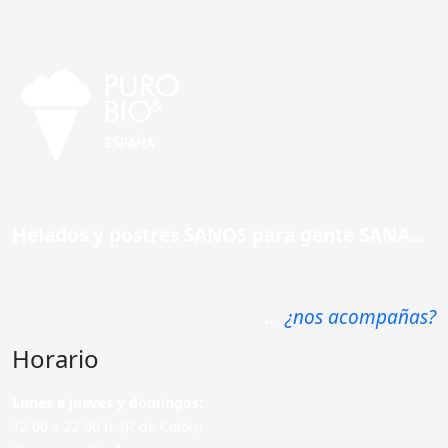
Helados y postres SANOS para gente SANA...
...
¿nos acompañas?
Horario
Lunes a jueves y domingos:
12.00 a 22.00 h. (P. de Colón)