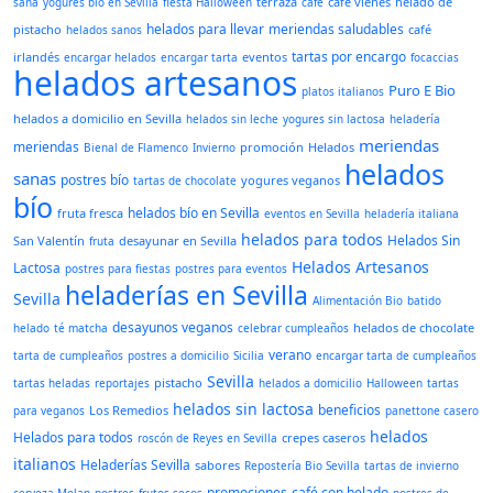
terraza
café vienés
helado de
sana
yogures bío en Sevilla
fiesta Halloween
café
helados para llevar
meriendas saludables
pistacho
café
helados sanos
tartas por encargo
irlandés
eventos
encargar helados
encargar tarta
focaccias
helados artesanos
Puro E Bio
platos italianos
helados a domicilio en Sevilla
helados sin leche
yogures sin lactosa
heladería
meriendas
meriendas
promoción
Helados
Bienal de Flamenco
Invierno
helados
sanas
postres bío
yogures veganos
tartas de chocolate
bío
helados bío en Sevilla
fruta fresca
eventos en Sevilla
heladería italiana
helados para todos
Helados Sin
San Valentín
desayunar en Sevilla
fruta
Helados Artesanos
Lactosa
postres para fiestas
postres para eventos
heladerías en Sevilla
Sevilla
Alimentación Bio
batido
desayunos veganos
helados de chocolate
helado
té matcha
celebrar cumpleaños
verano
tarta de cumpleaños
postres a domicilio
Sicilia
encargar tarta de cumpleaños
Sevilla
pistacho
tartas heladas
reportajes
helados a domicilio
Halloween
tartas
helados sin lactosa
beneficios
Los Remedios
para veganos
panettone casero
helados
Helados para todos
crepes caseros
roscón de Reyes en Sevilla
italianos
Heladerías Sevilla
sabores
Repostería Bio Sevilla
tartas de invierno
promociones
café con helado