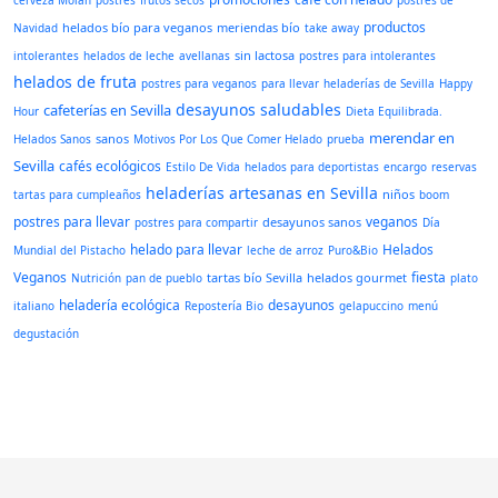
cerveza Molan
postres
frutos secos
postres de
productos
helados bío para veganos
meriendas bío
Navidad
take away
sin lactosa
intolerantes
helados de leche
avellanas
postres para intolerantes
helados de fruta
postres para veganos
para llevar
heladerías de Sevilla
Happy
desayunos saludables
cafeterías en Sevilla
Hour
Dieta Equilibrada.
merendar en
sanos
Helados Sanos
Motivos Por Los Que Comer Helado
prueba
Sevilla
cafés ecológicos
Estilo De Vida
helados para deportistas
encargo
reservas
heladerías artesanas en Sevilla
niños
tartas para cumpleaños
boom
postres para llevar
veganos
desayunos sanos
postres para compartir
Día
helado para llevar
Helados
Mundial del Pistacho
leche de arroz
Puro&Bio
Veganos
fiesta
tartas bío Sevilla
helados gourmet
Nutrición
pan de pueblo
plato
heladería ecológica
desayunos
italiano
Repostería Bio
gelapuccino
menú
degustación