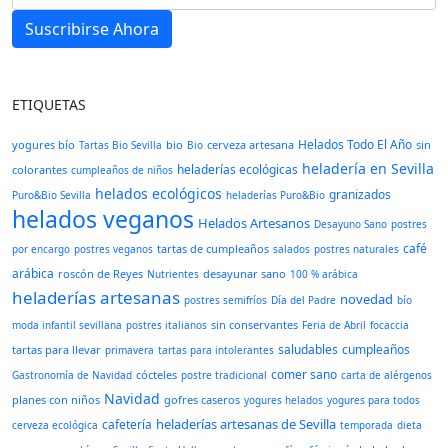
Suscribirse Ahora
ETIQUETAS
Helados Todo El Año
yogures bío
bio
cerveza artesana
sin
Tartas Bio Sevilla
Bio
heladería en Sevilla
heladerías ecológicas
colorantes
cumpleaños de niños
helados ecológicos
granizados
Puro&Bio Sevilla
heladerías Puro&Bio
helados veganos
Helados Artesanos
Desayuno Sano
postres
café
tartas de cumpleaños
por encargo
postres veganos
salados
postres naturales
arábica
roscón de Reyes
desayunar sano
Nutrientes
100 % arábica
heladerías artesanas
novedad
postres semifríos
Día del Padre
bío
sin conservantes
moda infantil sevillana
postres italianos
Feria de Abril
focaccia
saludables
cumpleaños
tartas para llevar
primavera
tartas para intolerantes
comer sano
cócteles
Gastronomía de Navidad
postre tradicional
carta de alérgenos
Navidad
planes con niños
gofres caseros
yogures helados
yogures para todos
heladerías artesanas de Sevilla
cafetería
cerveza ecológica
temporada
dieta