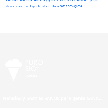
yogures bío en Sevilla
postre
cafés ecológicos
tradicional
cerveza ecológica
heladería italiana
Helados y postres SANOS para gente SANA...