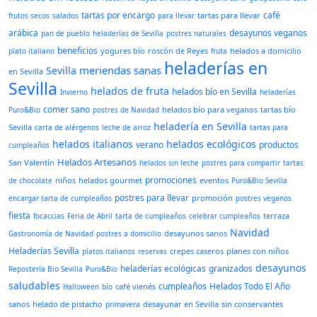
tartas por encargo
café
tartas para llevar
frutos secos
salados
para llevar
arábica
desayunos veganos
pan de pueblo
heladerías de Sevilla
postres naturales
beneficios
yogures bío
roscón de Reyes
helados a domicilio
plato italiano
fruta
heladerías en
meriendas sanas
Sevilla
en Sevilla
Sevilla
helados de fruta
helados bío en Sevilla
Invierno
heladerías
comer sano
helados bío para veganos
tartas bío
Puro&Bio
postres de Navidad
heladería en Sevilla
Sevilla
carta de alérgenos
leche de arroz
tartas para
helados italianos
helados ecológicos
verano
productos
cumpleaños
Helados Artesanos
San Valentín
helados sin leche
postres para compartir
tartas
promociones
niños
helados gourmet
eventos
de chocolate
Puro&Bio Sevilla
postres para llevar
promoción
encargar tarta de cumpleaños
postres veganos
fiesta
terraza
focaccias
Feria de Abril
tarta de cumpleaños
celebrar cumpleaños
Navidad
desayunos sanos
Gastronomía de Navidad
postres a domicilio
Heladerías Sevilla
crepes caseros
planes con niños
platos italianos
reservas
desayunos
heladerías ecológicas
granizados
Repostería Bio Sevilla
Puro&Bio
saludables
cumpleaños
Helados Todo El Año
café vienés
Halloween
bío
sanos
helado de pistacho
desayunar en Sevilla
sin conservantes
primavera