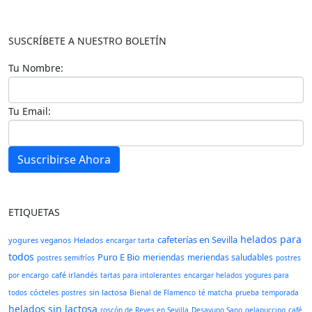
SUSCRÍBETE A NUESTRO BOLETÍN
Tu Nombre:
Tu Email:
Suscribirse Ahora
ETIQUETAS
helados para
cafeterías en Sevilla
yogures veganos
Helados
encargar tarta
todos
Puro E Bio
meriendas
meriendas saludables
postres semifríos
postres
café irlandés
por encargo
tartas para intolerantes
encargar helados
yogures para
cócteles
sin lactosa
todos
postres
Bienal de Flamenco
té matcha
prueba
temporada
helados sin lactosa
roscón de Reyes en Sevilla
Desayuno Sano
gelapuccino
café