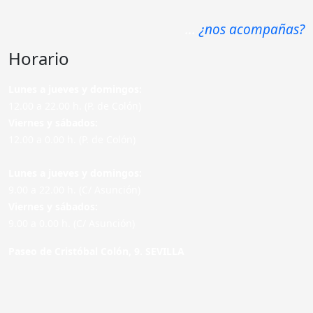
...
¿nos acompañas?
Horario
Lunes a jueves y domingos:
12.00 a 22.00 h. (P. de Colón)
Viernes y sábados:
12.00 a 0.00 h. (P. de Colón)
Lunes a jueves y domingos:
9.00 a 22.00 h. (C/ Asunción)
Viernes y sábados:
9.00 a 0.00 h. (C/ Asunción)
Paseo de Cristóbal Colón, 9. SEVILLA