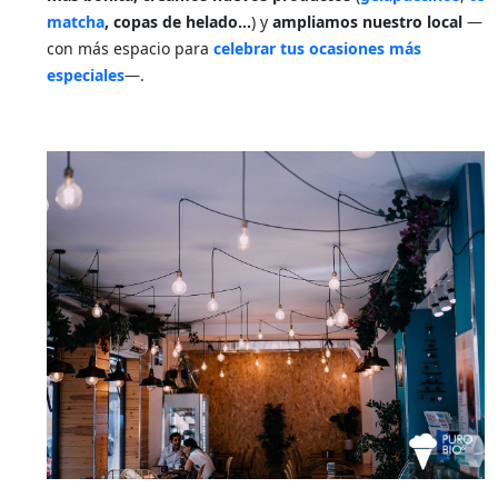
matcha
, copas de helado…
) y
ampliamos nuestro local
—
con más espacio para
celebrar tus ocasiones más
especiales
—.