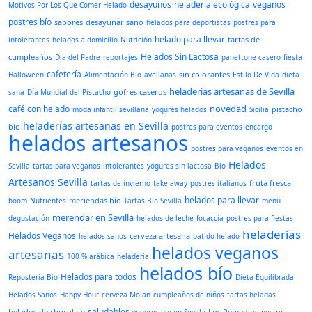
desayunos
heladería ecológica
veganos
Motivos Por Los Que Comer Helado
postres bío
sabores
desayunar sano
helados para deportistas
postres para
helado para llevar
tartas de
intolerantes
helados a domicilio
Nutrición
Helados Sin Lactosa
cumpleaños
Día del Padre
reportajes
panettone casero
fiesta
cafetería
sin colorantes
Halloween
Alimentación Bio
avellanas
Estilo De Vida
dieta
heladerías artesanas de Sevilla
gofres caseros
sana
Día Mundial del Pistacho
novedad
café con helado
pistacho
moda infantil sevillana
yogures helados
Sicilia
heladerías artesanas en Sevilla
bio
postres para eventos
encargo
helados artesanos
postres para veganos
eventos en
Helados
Sevilla
tartas para veganos
intolerantes
yogures sin lactosa
Bio
Artesanos Sevilla
fruta fresca
tartas de invierno
take away
postres italianos
helados para llevar
meriendas bío
boom
Nutrientes
Tartas Bio Sevilla
menú
merendar en Sevilla
degustación
helados de leche
focaccia
postres para fiestas
heladerías
Helados Veganos
cerveza artesana
helados sanos
batido helado
helados veganos
artesanas
100 % arábica
heladería
helados bío
Helados para todos
Repostería Bio
Dieta Equilibrada.
Helados Sanos
Happy Hour
cerveza Molan
cumpleaños de niños
tartas heladas
saludables
helados de chocolate
Los Remedios