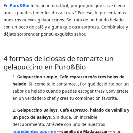
En
Puro&Bio
te lo ponemos fácil, porque ¿de qué sirve elegir
uno si puedes tener los dos a la vez? Por eso, te presentamos
nuestros nuevos gelapuccinos. Se trata de un batido helado
con un poco de café y alguna que otra sorpresa. Combínalos y
déjate sorprender por su exquisito sabor.
4 formas deliciosas de tomarte un
gelapuccino en Puro&Bio
1.
Gelapuccino simple
.
Café
espresso
más tres bolas de
helado
. Sí, como te lo contamos. ¿Por qué decidirte por un
sabor de helado cuando puedes escoger tres? Conviértete
en un verdadero chef y crea tu combinación favorita.
2.
Gelapuccino
Baileys
.
Café
espresso
, helado de vainilla y
un poco de Baileys
. Sin duda, un increíble
descubrimiento. Atrévete con uno de nuestros
ingredientes gourmé
—
vainilla de Madagascar
— y un