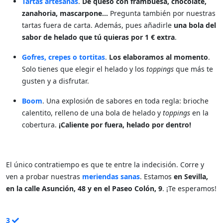
Tartas artesanas
.
De queso con frambuesa, chocolate,
zanahoria, mascarpone…
Pregunta también por nuestras
tartas fuera de carta. Además, pues añadirle
una bola del
sabor de helado que tú quieras por 1 € extra
.
Gofres, crepes o tortitas
.
Los elaboramos
al momento
.
Solo tienes que elegir el helado y los
toppings
que más te
gusten y a disfrutar.
Boom
. Una explosión de sabores en toda regla: brioche
calentito, relleno de una bola de helado y
toppings
en la
cobertura.
¡Caliente por fuera, helado por dentro!
El único contratiempo es que te entre la indecisión. Corre y
ven a probar nuestras
meriendas sanas
. Estamos
en Sevilla,
en la calle Asunción, 48 y en el Paseo Colón, 9
. ¡Te esperamos!
3