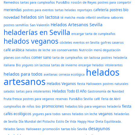
Remedios
roscón de Reyes
tartas para cumpleaños
Puro&Bio
postres para compartir
meriendas
cafetería
postres bío
postres para eventos
tartas heladas
reportajes
helados sin lactosa
novedad
sabores
té matcha
moda infantil sevillana
Helados Artesanos Sevilla
San Valentín
postres semifríos
heladerías en Sevilla
encargar tarta de cumpleaños
helados veganos
cócteles
gofres caseros
eventos en Sevilla
café arábica
sin conservantes
helados de leche
Nutrición
menú degustación
comer sano
planes con niños
sin lactosa
tarta de cumpleaños
postres
heladería
italiana
Bio
yogures sin lactosa
tartas de invierno
encargar helados
intolerantes
helados
helados para todos
avellanas
cerveza ecológica
artesanos
Helados Veganos
fiesta Halloween
postres naturales
Helados Todo El Año
salados
tartas para intolerantes
Gastronomía de Navidad
fruta fresca
postres para veganos
reservas
Puro&Bio Sevilla
café
Feria de Abril
promociones
fiesta
bio
helados bío para veganos
cumpleaños de niños
heladería
cafés ecológicos
veganos
sanos
yogures para todos
helados sin leche
heladerías
de Sevilla
Día Mundial del Pistacho
Estilo De Vida
Happy Hour
Dieta Equilibrada.
desayunos
promoción
tartas bío Sevilla
Helados Sanos
Halloween