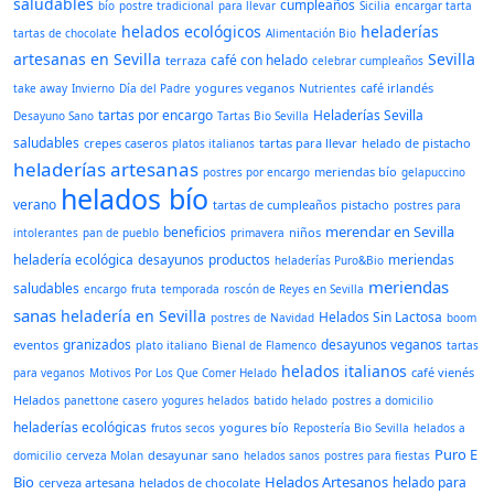
saludables
cumpleaños
bío
postre tradicional
para llevar
Sicilia
encargar tarta
helados ecológicos
heladerías
tartas de chocolate
Alimentación Bio
artesanas en Sevilla
Sevilla
café con helado
terraza
celebrar cumpleaños
yogures veganos
café irlandés
take away
Invierno
Día del Padre
Nutrientes
tartas por encargo
Heladerías Sevilla
Desayuno Sano
Tartas Bio Sevilla
saludables
crepes caseros
tartas para llevar
helado de pistacho
platos italianos
heladerías artesanas
meriendas bío
postres por encargo
gelapuccino
helados bío
verano
tartas de cumpleaños
pistacho
postres para
merendar en Sevilla
beneficios
niños
intolerantes
pan de pueblo
primavera
heladería ecológica
desayunos
productos
meriendas
heladerías Puro&Bio
meriendas
saludables
encargo
fruta
temporada
roscón de Reyes en Sevilla
sanas
heladería en Sevilla
Helados Sin Lactosa
postres de Navidad
boom
granizados
desayunos veganos
eventos
plato italiano
Bienal de Flamenco
tartas
helados italianos
café vienés
para veganos
Motivos Por Los Que Comer Helado
Helados
panettone casero
yogures helados
batido helado
postres a domicilio
heladerías ecológicas
yogures bío
frutos secos
Repostería Bio Sevilla
helados a
Puro E
desayunar sano
domicilio
cerveza Molan
helados sanos
postres para fiestas
Bio
Helados Artesanos
helado para
cerveza artesana
helados de chocolate