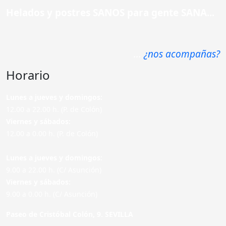
Helados y postres SANOS para gente SANA...
...
¿nos acompañas?
Horario
Lunes a jueves y domingos:
12.00 a 22.00 h. (P. de Colón)
Viernes y sábados:
12.00 a 0.00 h. (P. de Colón)
Lunes a jueves y domingos:
9.00 a 22.00 h. (C/ Asunción)
Viernes y sábados:
9.00 a 0.00 h. (C/ Asunción)
Paseo de Cristóbal Colón, 9. SEVILLA