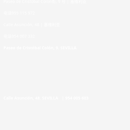
Paseo de Cristóbal Colón街, 9 号 | 塞维利亚
电话955 115 972
Calle Asunción, 48 | 塞维利亚
电话954 007 332
Paseo de Cristóbal Colón, 9. SEVILLA
Calle Asunción, 48. SEVILLA |
954 005 603