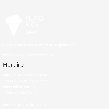
Glaces et desserts santé pour les gens sains.
Voulez-vous vous joindre à nous?
Horaire
Lundi à jeudi et Dimanche:
12h00 à 22h00 (P. de Colón)
Vendredi et samedi:
12h00 à 0h00 (P. de Colón)
Lundi à jeudi et dimanche: