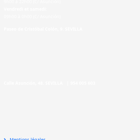
9h00 à 22h00 (C/ Asunción)
Vendredi et samedi:
09h00 à 0h00 (C/ Asunción)
Paseo de Cristóbal Colón, 9. SEVILLA
Calle Asunción, 48. SEVILLA |
954 005 603
Mentions légales