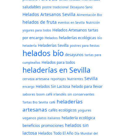
saludables
postre tradicional
Desayuno Sano
Helados Artesanos Sevilla
Alimentación Bio
helados de fruta
eventos en Sevilla
Nutrición
Helados Artesanos
tartas
yogures para todos
por encargo
heladerías ecológicas
Helados
bío
Heladerías Sevilla
heladería
postres para fiestas
helados bío
desayunos
tartas para
Helados para todos
cumpleaños
heladerías en Sevilla
Sevilla
cerveza artesana
reportajes
Nutrientes
Helados Sin Lactosa
helado para llevar
encargo
sabores
café irlandés
sin conservantes
boom
heladerías
Tartas Bio Sevilla
café
artesanas
cafés ecológicos
yogures
heladería ecológica
veganos
platos italianos
helados sin
beneficios
promociones
lactosa
Helados Todo El Año
Día Mundial del