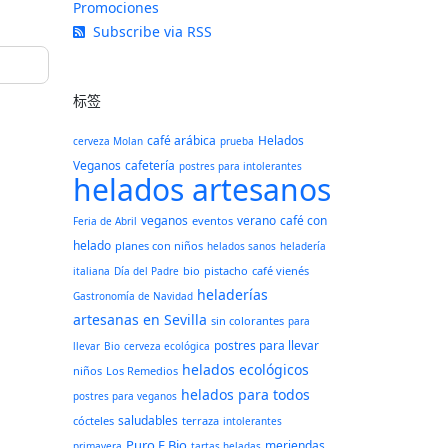
Promociones
Subscribe via RSS
标签
café arábica
Helados
cerveza Molan
prueba
Veganos
cafetería
postres para intolerantes
helados artesanos
veganos
verano
café con
eventos
Feria de Abril
helado
planes con niños
helados sanos
heladería
bio
pistacho
café vienés
italiana
Día del Padre
heladerías
Gastronomía de Navidad
artesanas en Sevilla
sin colorantes
para
postres para llevar
llevar
Bio
cerveza ecológica
helados ecológicos
niños
Los Remedios
helados para todos
postres para veganos
saludables
cócteles
terraza
intolerantes
Puro E Bio
meriendas
primavera
tartas heladas