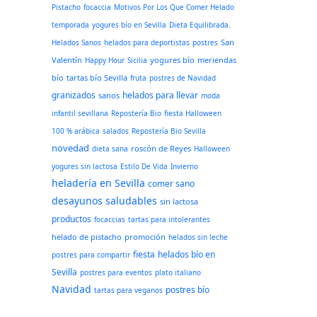
Pistacho
focaccia
Motivos Por Los Que Comer Helado
temporada
yogures bío en Sevilla
Dieta Equilibrada.
San
Helados Sanos
helados para deportistas
postres
Valentín
yogures bío
meriendas
Happy Hour
Sicilia
bío
tartas bío Sevilla
fruta
postres de Navidad
granizados
helados para llevar
sanos
moda
infantil sevillana
Repostería Bio
fiesta Halloween
100 % arábica
salados
Repostería Bio Sevilla
novedad
roscón de Reyes
dieta sana
Halloween
yogures sin lactosa
Estilo De Vida
Invierno
heladería en Sevilla
comer sano
desayunos saludables
sin lactosa
productos
focaccias
tartas para intolerantes
helado de pistacho
promoción
helados sin leche
fiesta
helados bío en
postres para compartir
Sevilla
postres para eventos
plato italiano
Navidad
postres bío
tartas para veganos