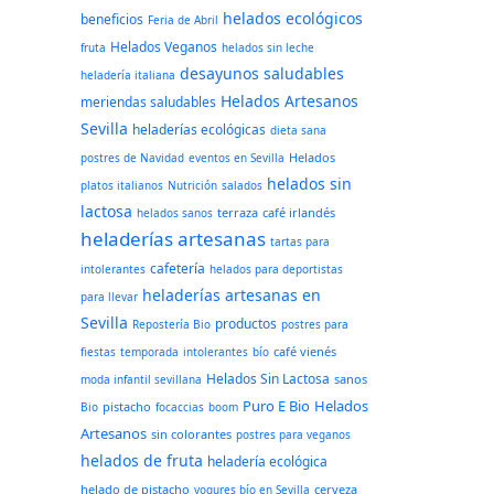
helados ecológicos
beneficios
Feria de Abril
Helados Veganos
fruta
helados sin leche
desayunos saludables
heladería italiana
Helados Artesanos
meriendas saludables
Sevilla
heladerías ecológicas
dieta sana
Helados
postres de Navidad
eventos en Sevilla
helados sin
platos italianos
Nutrición
salados
lactosa
terraza
café irlandés
helados sanos
heladerías artesanas
tartas para
cafetería
intolerantes
helados para deportistas
heladerías artesanas en
para llevar
Sevilla
productos
Repostería Bio
postres para
café vienés
fiestas
temporada
intolerantes
bío
Helados Sin Lactosa
sanos
moda infantil sevillana
Puro E Bio
Helados
pistacho
Bio
focaccias
boom
Artesanos
sin colorantes
postres para veganos
helados de fruta
heladería ecológica
helado de pistacho
cerveza
yogures bío en Sevilla