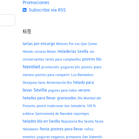
Promociones
Subscribe via RSS
标签
tartas por encargo
Motivos Por Los Que Comer
Heladerías Sevilla
sin
Helado
cerveza Molan
postres bío
conservantes
tartas para cumpleaños
Navidad
promoción
yogures bío
postres
plato
Los Remedios
italiano
postres para compartir
helado para
Desayuno Sano
Alimentación Bio
Sevilla
llevar
verano
yogures para todos
helados para llevar
granizados
Día Mundial del
bio
Pistacho
postre tradicional
heladería
100 %
arábica
Gastronomía de Navidad
reportajes
helados bío en Sevilla
Repostería Bio Sevilla
fiesta
fiesta
postres para llevar
niños
Halloween
eventos
yogures veganos
San Valentín
primavera