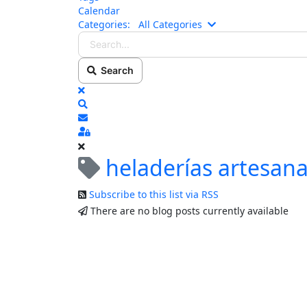
Calendar
Search...
Categories:
All Categories
Search
x
Search
Subscribe to blog
Sign In
heladerías artesana
Subscribe to this list via RSS
There are no blog posts currently available