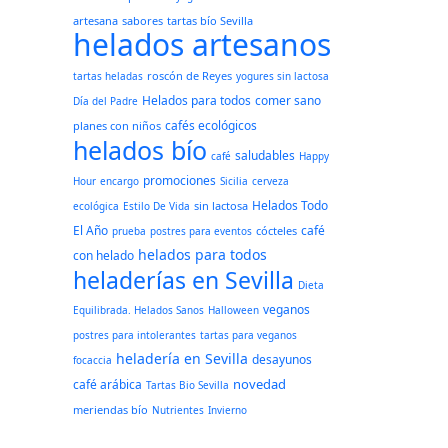
artesana
sabores
tartas bío Sevilla
helados artesanos
roscón de Reyes
tartas heladas
yogures sin lactosa
Helados para todos
comer sano
Día del Padre
cafés ecológicos
planes con niños
helados bío
saludables
café
Happy
promociones
Hour
encargo
Sicilia
cerveza
Helados Todo
sin lactosa
ecológica
Estilo De Vida
El Año
café
cócteles
prueba
postres para eventos
helados para todos
con helado
heladerías en Sevilla
Dieta
veganos
Equilibrada. Helados Sanos
Halloween
postres para intolerantes
tartas para veganos
heladería en Sevilla
desayunos
focaccia
novedad
café arábica
Tartas Bio Sevilla
meriendas bío
Nutrientes
Invierno