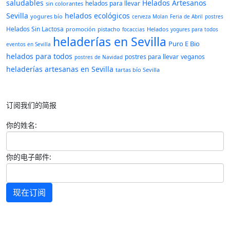
saludables
Helados Artesanos
helados para llevar
sin colorantes
Sevilla
helados ecológicos
yogures bío
cerveza Molan
Feria de Abril
postres
Helados Sin Lactosa
promoción
pistacho
Helados
focaccias
yogures para todos
heladerías en Sevilla
Puro E Bio
eventos en Sevilla
helados para todos
postres para llevar
veganos
postres de Navidad
heladerías artesanas en Sevilla
tartas bío Sevilla
订阅我们的简报
你的姓名:
你的电子邮件:
现在订阅