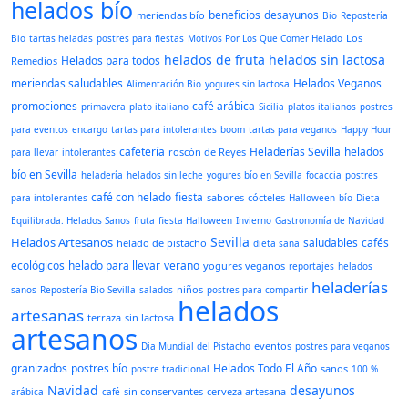
helados bío
beneficios
desayunos
meriendas bío
Bio
Repostería
Los
Bio
tartas heladas
postres para fiestas
Motivos Por Los Que Comer Helado
helados de fruta
helados sin lactosa
Helados para todos
Remedios
meriendas saludables
Helados Veganos
Alimentación Bio
yogures sin lactosa
promociones
café arábica
primavera
plato italiano
Sicilia
platos italianos
postres
para eventos
encargo
tartas para intolerantes
boom
tartas para veganos
Happy Hour
cafetería
Heladerías Sevilla
helados
roscón de Reyes
para llevar
intolerantes
bío en Sevilla
heladería
helados sin leche
yogures bío en Sevilla
focaccia
postres
café con helado
fiesta
sabores
cócteles
para intolerantes
Halloween
bío
Dieta
Equilibrada. Helados Sanos
fruta
fiesta Halloween
Invierno
Gastronomía de Navidad
Sevilla
Helados Artesanos
saludables
cafés
helado de pistacho
dieta sana
ecológicos
helado para llevar
verano
yogures veganos
reportajes
helados
heladerías
niños
sanos
Repostería Bio Sevilla
salados
postres para compartir
helados
artesanas
terraza
sin lactosa
artesanos
eventos
Día Mundial del Pistacho
postres para veganos
granizados
postres bío
Helados Todo El Año
sanos
postre tradicional
100 %
Navidad
desayunos
sin conservantes
cerveza artesana
arábica
café