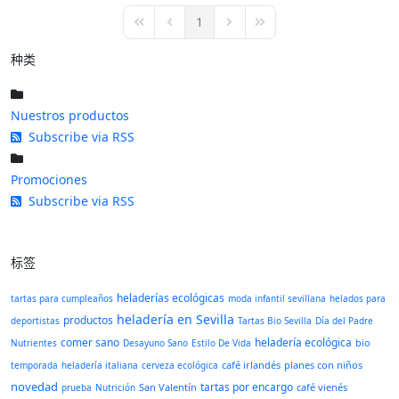
pinterest
1
First Page
Previous Page
Next Page
Last Page
种类
Nuestros productos
Subscribe via RSS
Promociones
Subscribe via RSS
标签
heladerías ecológicas
tartas para cumpleaños
moda infantil sevillana
helados para
heladería en Sevilla
productos
deportistas
Tartas Bio Sevilla
Día del Padre
comer sano
heladería ecológica
bio
Nutrientes
Desayuno Sano
Estilo De Vida
café irlandés
planes con niños
temporada
heladería italiana
cerveza ecológica
novedad
tartas por encargo
San Valentín
café vienés
prueba
Nutrición