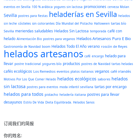
promociones
eventos en Sevilla
100 % arábica
yogures sin lactosa
cerveza Molan
heladerías en Sevilla
Sevilla
postres para fiestas
helados
cócteles
sin colorantes
tartas bío
sin leche
Día Mundial del Pistacho
Halloween
meriendas saludables
Helados Sin Lactosa
café con
Sevilla
temporada
Helados Artesanos
Puro E Bio
helado
Alimentación Bio
postres para veganos
Helados Todo El Año
verano
roscón de Reyes
Gastronomía de Navidad
boom
helados artesanos
helado para
café
encargo
llevar
productos
yogures bío
postre tradicional
postres de Navidad
tartas heladas
cafés ecológicos
veganos
Los Remedios
eventos
café irlandés
platos italianos
helados ecológicos
helados
sabores
Motivos Por Los Que Comer Helado
sin lactosa
tartas por encargo
postres para eventos
moda infantil sevillana
helados para todos
postres para llevar
pistacho
heladería italiana
desayunos
Estilo De Vida
Dieta Equilibrada. Helados Sanos
订阅我们的简报
你的姓名: