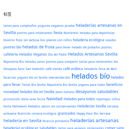
标签
heladerías artesanas en
yogures veganos
tartas para cumpleaños
prueba
Sevilla
fiesta
postres para intolerantes
Nutrientes
helados para deportistas
heladería ecológica
sin lactosa
bio
planes con niños
Invierno
fruta
salados
helados de fruta
postres bío
helado de pistacho
para llevar
postres
Helados Artesanos Sevilla
cafetería
Helados Veganos
Día del Padre
Repostería Bio
helados sanos
postres para compartir
tartas para intolerantes
bío
café arábica
San Valentín
café vienés
Desayuno Sano
heladería
Feria de Abril
helados bío
helados
meriendas bío
focaccias
yogures bío en Sevilla
para llevar
beneficios
Tartas Bio Sevilla
Repostería Bio Sevilla
yogures para todos
desayunos saludables
novedad
helados bío en Sevilla
plato italiano
Navidad
Helados para todos
promoción
niños
dieta sana
Sicilia
reportajes
Heladerías Sevilla
Helados
sanos
sin conservantes
cerveza
fiesta Halloween
granizados
artesana
terraza
Nutrición
cerveza ecológica
Happy Hour
Bio
heladerías artesanas
heladería en Sevilla
focaccia
primavera
heladerías ecológicas
saludables
comer sano
tartas para veganos
intolerantes