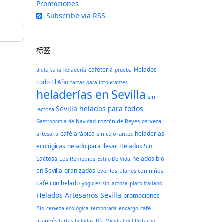
Promociones
Subscribe via RSS
标签
cafetería
Helados
dieta sana
heladería
prueba
Todo El Año
tartas para intolerantes
heladerías en Sevilla
sin
Sevilla
helados para todos
lactosa
roscón de Reyes
cerveza
Gastronomía de Navidad
café arábica
heladerías
artesana
sin colorantes
ecológicas
helado para llevar
Helados Sin
Lactosa
helados bío
Los Remedios
Estilo De Vida
en Sevilla
granizados
eventos
planes con niños
café con helado
yogures sin lactosa
plato italiano
Helados Artesanos Sevilla
promociones
café
Bio
cerveza ecológica
temporada
encargo
irlandés
tartas heladas
Día Mundial del Pistacho