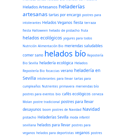
heladerías
Helados Artesanos
artesanas
tartas por encargo
postres para
Helados Veganos
fiesta
terraza
intolerantes
helado de pistacho
fiesta Halloween
fruta
helados ecológicos
yogures para todos
meriendas saludables
Nutrición
Alimentación Bio
helados bío
comer sano
Repostería
heladería ecológica
Helados
Bio Sevilla
heladería en
verano
Repostería Bio
focaccias
Sevilla
intolerantes
para llevar
tartas para
meriendas bío
cumpleaños
Nutrientes
primavera
cafés ecológicos
bio
postres para eventos
cerveza
postres para llevar
Molan
postre tradicional
Navidad
desayunos
boom
postres de Navidad
Heladerías Sevilla
pistacho
moda infantil
helados para llevar
sevillana
postres para
veganos
veganos
helados para deportistas
postres