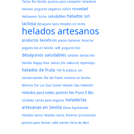
Tartas Bio Sevilla
postres para compartir
heladería
novedad
yogures veganos
niños
italiana
helados sin
saludables
Halloween
Sicilia
lactosa
Desayuno Sano
helados sin leche
helados artesanos
productos
beneficios
platos italianos
focaccia
yogures bío
yogures bío en Sevilla
café
desayunos saludables
tartas bío
salados
Sevilla
sanos
sabores
Happy Hour
bío
reportajes
helados de fruta
sin
100 % arábica
conservantes
Día del Padre
eventos en Sevilla
San Valentín
Motivos Por Los Que Comer Helado
Puro E Bio
Helados para todos
postres bío
heladerías
cócteles
tartas para veganos
artesanas en Sevilla
Dieta Equilibrada.
promoción
Helados Sanos
helados sanos
Invierno
café vienés
postres para fiestas
Feria de Abril