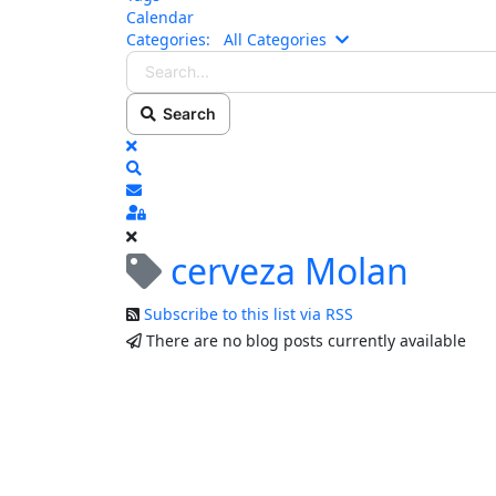
Calendar
Search...
Categories:
All Categories
Search
x
Search
Subscribe to blog
Sign In
cerveza Molan
Subscribe to this list via RSS
There are no blog posts currently available