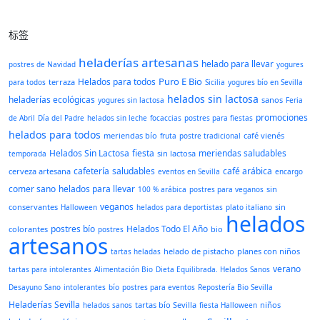
标签
heladerías artesanas
helado para llevar
postres de Navidad
yogures
Puro E Bio
Helados para todos
terraza
para todos
Sicilia
yogures bío en Sevilla
helados sin lactosa
heladerías ecológicas
sanos
yogures sin lactosa
Feria
promociones
de Abril
Día del Padre
helados sin leche
focaccias
postres para fiestas
helados para todos
meriendas bío
café vienés
fruta
postre tradicional
Helados Sin Lactosa
fiesta
meriendas saludables
sin lactosa
temporada
cafetería
saludables
café arábica
cerveza artesana
eventos en Sevilla
encargo
comer sano
helados para llevar
sin
100 % arábica
postres para veganos
veganos
conservantes
sin
Halloween
helados para deportistas
plato italiano
helados
postres bío
Helados Todo El Año
colorantes
bio
postres
artesanos
helado de pistacho
planes con niños
tartas heladas
verano
tartas para intolerantes
Alimentación Bio
Dieta Equilibrada. Helados Sanos
Desayuno Sano
intolerantes
bío
postres para eventos
Repostería Bio Sevilla
Heladerías Sevilla
tartas bío Sevilla
niños
helados sanos
fiesta Halloween