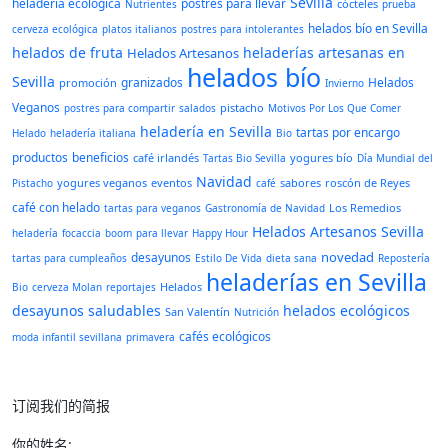
Sevilla
heladería ecológica
postres para llevar
cócteles
Nutrientes
prueba
helados bío en Sevilla
cerveza ecológica
platos italianos
postres para intolerantes
helados de fruta
heladerías artesanas en
Helados Artesanos
helados bío
Sevilla
granizados
Helados
promoción
Invierno
Veganos
pistacho
postres para compartir
salados
Motivos Por Los Que Comer
heladería en Sevilla
tartas por encargo
Helado
heladería italiana
Bio
productos
beneficios
café irlandés
yogures bío
Tartas Bio Sevilla
Día Mundial del
Navidad
yogures veganos
eventos
sabores
roscón de Reyes
Pistacho
café
café con helado
Los Remedios
tartas para veganos
Gastronomía de Navidad
Helados Artesanos Sevilla
heladería
focaccia
boom
para llevar
Happy Hour
novedad
desayunos
tartas para cumpleaños
Estilo De Vida
dieta sana
Repostería
heladerías en Sevilla
Helados
Bio
cerveza Molan
reportajes
desayunos saludables
helados ecológicos
San Valentín
Nutrición
cafés ecológicos
moda infantil sevillana
primavera
订阅我们的简报
你的姓名: