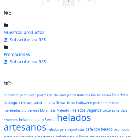
1
First Page
Previous Page
Next Page
Last Page
种类
Nuestros productos
Subscribe via RSS
Promociones
Subscribe via RSS
标签
heladería
primavera
para llevar
postres de Navidad
platos italianos
bío
heladería
ecológica
postres para llevar
terraza
fiesta Halloween
postre tradicional
Helados Veganos
meriendas bío
San Valentín
cócteles
cerveza Molan
cerveza
helados
helados bío en Sevilla
ecológica
artesanos
café con helado
promoción
helados para deportistas
helados para llevar
sin conservantes
yogures