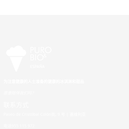
为注意健康的人士准备的健康的冰淇淋和甜品
愿意陪伴我们吗？
联系方式
Paseo de Cristóbal Colón街, 9 号 | 塞维利亚
电话955 115 972