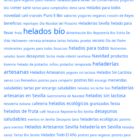
tartas para veganos
plato italiano
comer sano
Helados para todos
bío
tartas para cumpleaños
dieta sana
novedad
Puro E Bio
café irlandés
sabores
yogures veganos
roscón de Reyes
beneficios
Heladerías Sevilla
helado para
reportajes
Día Mundial del Pistacho
helados bío
llevar
fruta
Alimentación Bio
Repostería Bio
Estilo De
verano
cerveza artesana
Vida
Halloween
tartas heladas
prueba
Día del Padre
helados para todos
intolerantes
yogures para todos
focaccias
Nutrientes
Navidad
desayunos
productos
salados
boom
Sicilia
moda infantil sevillana
heladerías
helado de pistacho
niños
pistacho
Invierno
temporada
artesanas
Helados Artesanos
Helados Sin Lactosa
yogures sin lactosa
postres bío
meriendas
sanos
Los Remedios
postres para compartir
encargo
heladerías
saludables
tartas por encargo
saludables
bio
helados sin leche
artesanas en Sevilla
helados sin lactosa
Gastronomía de Navidad
helados ecológicos
cafetería
granizados
fiesta
heladería italiana
helados de fruta
desayunos
café
focaccia
Repostería Bio Sevilla
saludables
heladerías ecológicas
eventos en Sevilla
Desayuno Sano
postres
Helados Artesanos Sevilla
heladería en Sevilla
para eventos
helados
Helados Todo El Año
sanos
Tartas Bio Sevilla
postres para veganos
postres para