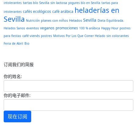
tartas bío Sevilla
sin lactosa
intolerantes
yogures bío en Sevilla
tartas para
heladerías en
cafés ecológicos
café arábica
intolerantes
Sevilla
Sevilla
planes con niños
Helados
Nutrición
Dieta Equilibrada.
veganos
promociones
eventos
Helados Sanos
100 % arábica
Happy Hour
postres
café vienés
sin colorantes
para fiestas
postres
Motivos Por Los Que Comer Helado
Feria de Abril
Bio
订阅我们的简报
你的姓名:
你的电子邮件:
现在订阅