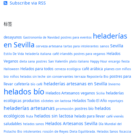
Subscribe via RSS
标签
heladerías
desayunos
Gastronomía de Navidad
postres para eventos
en Sevilla
Sevilla
cerveza artesana
sanos
tartas para intolerantes
Helados
café irlandés
Estilo De Vida
heladería italiana
postres para veganos
Veganos
San Valentín
dieta sana
postres
plato italiano
Happy Hour
encargo
fiesta
Helados para todos
café arábica
planes con niños
Halloween
cerveza ecológica
postres para
bio
niños
sin conservantes
terraza
helados sin leche
Repostería Bio
heladerías artesanas en Sevilla
llevar
cafetería
bío
café
Invierno
helados bío
Helados Artesanos
veganos
heladerías
Sicilia
ecológicas
productos
Helados Todo El Año
cócteles
sin lactosa
reportajes
heladerías artesanas
helados
postres bío
promoción
ecológicos
helados sin lactosa
helado para llevar
café vienés
fruta
Helados Artesanos Sevilla
saludables
helados sanos
Día Mundial del
roscón de Reyes
Pistacho
Bio
intolerantes
Dieta Equilibrada. Helados Sanos
focaccia