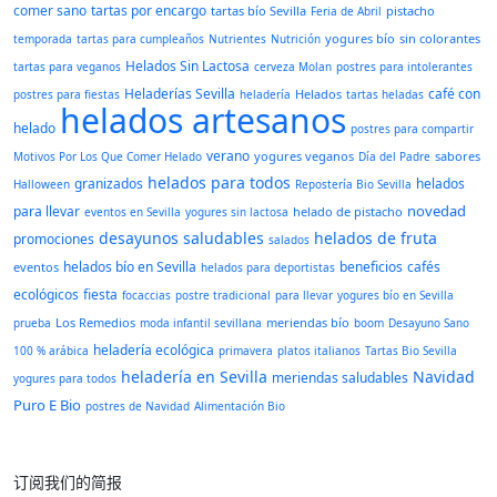
comer sano
tartas por encargo
tartas bío Sevilla
pistacho
Feria de Abril
yogures bío
sin colorantes
temporada
tartas para cumpleaños
Nutrientes
Nutrición
Helados Sin Lactosa
tartas para veganos
cerveza Molan
postres para intolerantes
Heladerías Sevilla
café con
Helados
postres para fiestas
heladería
tartas heladas
helados artesanos
helado
postres para compartir
verano
yogures veganos
sabores
Motivos Por Los Que Comer Helado
Día del Padre
helados para todos
granizados
helados
Halloween
Repostería Bio Sevilla
novedad
para llevar
helado de pistacho
eventos en Sevilla
yogures sin lactosa
desayunos saludables
helados de fruta
promociones
salados
helados bío en Sevilla
beneficios
cafés
eventos
helados para deportistas
ecológicos
fiesta
focaccias
postre tradicional
para llevar
yogures bío en Sevilla
Los Remedios
meriendas bío
prueba
moda infantil sevillana
boom
Desayuno Sano
heladería ecológica
100 % arábica
primavera
platos italianos
Tartas Bio Sevilla
heladería en Sevilla
Navidad
meriendas saludables
yogures para todos
Puro E Bio
postres de Navidad
Alimentación Bio
订阅我们的简报