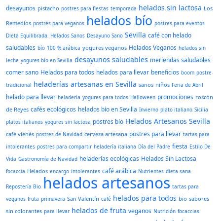
helados sin lactosa
desayunos
pistacho
Los
postres para fiestas
temporada
helados bío
Remedios
postres para veganos
postres para eventos
Sevilla
café con helado
Dieta Equilibrada. Helados Sanos
Desayuno Sano
saludables
Helados Veganos
yogures veganos
bío
100 % arábica
helados sin
desayunos saludables
meriendas saludables
leche
yogures bío en Sevilla
comer sano
Helados para todos
helados para llevar
beneficios
boom
postre
heladerías artesanas en Sevilla
sanos
niños
tradicional
Feria de Abril
helado para llevar
promociones
roscón
heladería
yogures para todos
Halloween
cafés ecológicos
helados bío en Sevilla
de Reyes
Invierno
plato italiano
Sicilia
Helados Artesanos Sevilla
postres bío
platos italianos
yogures sin lactosa
postres para llevar
café vienés
cerveza artesana
postres de Navidad
tartas para
fiesta
intolerantes
postres para compartir
heladería italiana
Día del Padre
Estilo De
heladerías ecológicas
Helados Sin Lactosa
Vida
Gastronomía de Navidad
café arábica
Helados
focaccia
encargo
intolerantes
Nutrientes
dieta sana
helados artesanos
Repostería Bio
tartas para
helados para todos
San Valentín
bio
sabores
veganos
fruta
primavera
café
helados de fruta
veganos
sin colorantes
para llevar
Nutrición
focaccias