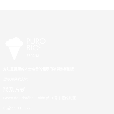
为注意健康的人士准备的健康的冰淇淋和甜品
愿意陪伴我们吗？
联系方式
Paseo de Cristóbal Colón街, 9 号 | 塞维利亚
电话955 115 972