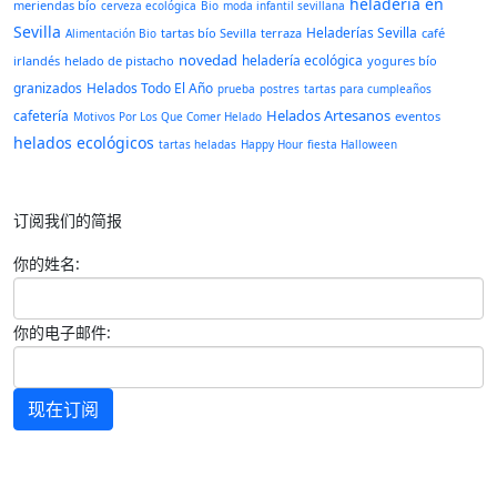
heladería en
meriendas bío
cerveza ecológica
Bio
moda infantil sevillana
Sevilla
Heladerías Sevilla
tartas bío Sevilla
terraza
café
Alimentación Bio
novedad
heladería ecológica
irlandés
helado de pistacho
yogures bío
granizados
Helados Todo El Año
prueba
postres
tartas para cumpleaños
Helados Artesanos
cafetería
eventos
Motivos Por Los Que Comer Helado
helados ecológicos
tartas heladas
Happy Hour
fiesta Halloween
订阅我们的简报
你的姓名:
你的电子邮件:
现在订阅