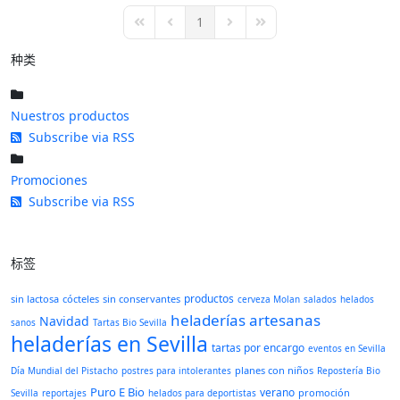
pinterest
1
First Page
Previous Page
Next Page
Last Page
种类
Nuestros productos
Subscribe via RSS
Promociones
Subscribe via RSS
标签
productos
sin lactosa
cócteles
sin conservantes
cerveza Molan
salados
helados
heladerías artesanas
Navidad
sanos
Tartas Bio Sevilla
heladerías en Sevilla
tartas por encargo
eventos en Sevilla
planes con niños
Día Mundial del Pistacho
postres para intolerantes
Repostería Bio
Puro E Bio
verano
promoción
Sevilla
reportajes
helados para deportistas