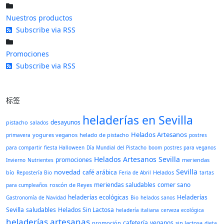
Nuestros productos
Subscribe via RSS
Promociones
Subscribe via RSS
标签
heladerías en Sevilla
desayunos
pistacho
salados
Helados Artesanos
yogures veganos
helado de pistacho
primavera
postres
para compartir
fiesta Halloween
Día Mundial del Pistacho
boom
postres para veganos
Helados Artesanos Sevilla
promociones
meriendas
Invierno
Nutrientes
Sevilla
novedad
café arábica
bío
Helados
Repostería Bio
Feria de Abril
tartas
meriendas saludables
comer sano
roscón de Reyes
para cumpleaños
heladerías ecológicas
Heladerías
Gastronomía de Navidad
Bio
helados sanos
Sevilla
saludables
Helados Sin Lactosa
heladería italiana
cerveza ecológica
heladerías artesanas
cafetería
veganos
promoción
sin lactosa
dieta