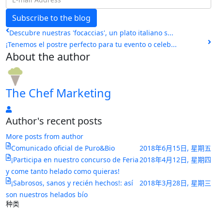
mail
Subscribe to the blog
Address
Descubre nuestras 'focaccias', un plato italiano s...
¡Tenemos el postre perfecto para tu evento o celeb...
About the author
The Chef Marketing
The
Author's recent posts
Chef
Marketing
More posts from author
Comunicado oficial de Puro&Bio
2018年6月15日, 星期五
¡Participa en nuestro concurso de Feria
2018年4月12日, 星期四
y come tanto helado como quieras!
¡Sabrosos, sanos y recién hechos!: así
2018年3月28日, 星期三
son nuestros helados bío
种类