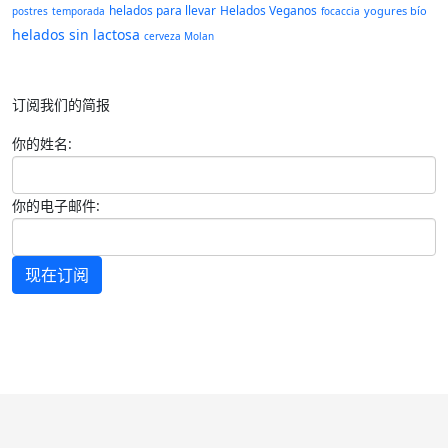
helados para llevar
Helados Veganos
yogures bío
postres
temporada
focaccia
helados sin lactosa
cerveza Molan
订阅我们的简报
你的姓名:
你的电子邮件:
现在订阅