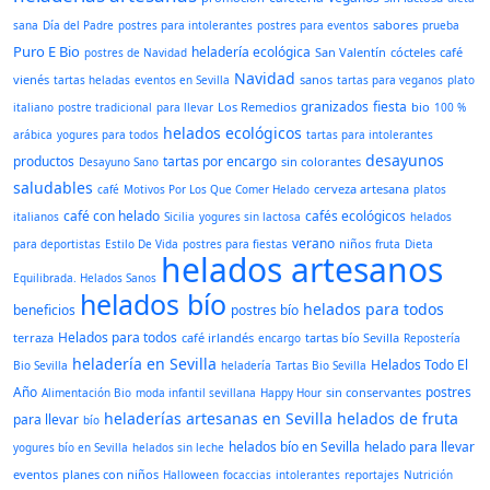
sabores
sana
Día del Padre
postres para intolerantes
postres para eventos
prueba
Puro E Bio
heladería ecológica
San Valentín
cócteles
café
postres de Navidad
Navidad
vienés
sanos
tartas heladas
eventos en Sevilla
tartas para veganos
plato
granizados
fiesta
Los Remedios
bio
italiano
postre tradicional
para llevar
100 %
helados ecológicos
arábica
yogures para todos
tartas para intolerantes
desayunos
productos
tartas por encargo
sin colorantes
Desayuno Sano
saludables
cerveza artesana
café
Motivos Por Los Que Comer Helado
platos
café con helado
cafés ecológicos
italianos
Sicilia
yogures sin lactosa
helados
verano
niños
para deportistas
Estilo De Vida
postres para fiestas
fruta
Dieta
helados artesanos
Equilibrada. Helados Sanos
helados bío
helados para todos
beneficios
postres bío
Helados para todos
terraza
café irlandés
tartas bío Sevilla
encargo
Repostería
heladería en Sevilla
Helados Todo El
Bio Sevilla
heladería
Tartas Bio Sevilla
Año
postres
sin conservantes
Alimentación Bio
moda infantil sevillana
Happy Hour
heladerías artesanas en Sevilla
helados de fruta
para llevar
bío
helados bío en Sevilla
helado para llevar
yogures bío en Sevilla
helados sin leche
eventos
planes con niños
Halloween
focaccias
intolerantes
reportajes
Nutrición