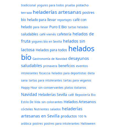
pistacho
tradicional
yogures para todos
prueba
heladerías artesanas
postres
terraza
bío
helado para llevar
café con
reportajes
Puro E Bio
helado
para llevar
tartas heladas
helados de
saludables
cafetería
café vienés
fruta
helados sin
yogures bío en Sevilla
helados
lactosa
Helados para todos
bío
desayunos
Gastronomía de Navidad
saludables
beneficios
eventos
primavera
intolerantes
focaccia
helados para deportistas
dieta
sana
tartas para intolerantes
tartas para veganos
sin conservantes
Happy Hour
platos italianos
Navidad
Heladerías Sevilla
café
Repostería Bio
Helados Artesanos
sin colorantes
Estilo De Vida
heladerías
cócteles
Nutrientes
salados
artesanas en Sevilla
productos
100 %
arábica
postres
postres para intolerantes
Halloween