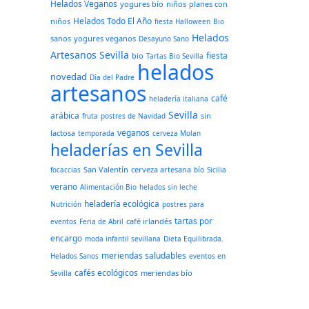
Helados Veganos
yogures bío
niños
planes con
Helados Todo El Año
niños
fiesta Halloween
Bio
Helados
sanos
yogures veganos
Desayuno Sano
Artesanos Sevilla
fiesta
bio
Tartas Bio Sevilla
helados
novedad
Día del Padre
artesanos
café
heladería italiana
Sevilla
arábica
sin
fruta
postres de Navidad
veganos
lactosa
temporada
cerveza Molan
heladerías en Sevilla
San Valentín
cerveza artesana
focaccias
bío
Sicilia
verano
Alimentación Bio
helados sin leche
heladería ecológica
Nutrición
postres para
tartas por
café irlandés
eventos
Feria de Abril
encargo
moda infantil sevillana
Dieta Equilibrada.
meriendas saludables
Helados Sanos
eventos en
cafés ecológicos
meriendas bío
Sevilla