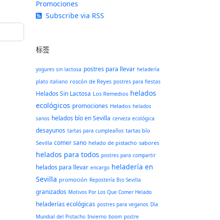
Promociones
Subscribe via RSS
标签
postres para llevar
yogures sin lactosa
heladería
roscón de Reyes
plato italiano
postres para fiestas
helados
Helados Sin Lactosa
Los Remedios
ecológicos
promociones
Helados
helados
helados bío en Sevilla
sanos
cerveza ecológica
desayunos
tartas bío
tartas para cumpleaños
comer sano
Sevilla
helado de pistacho
sabores
helados para todos
postres para compartir
heladería en
helados para llevar
encargo
Sevilla
promoción
Repostería Bio Sevilla
granizados
Motivos Por Los Que Comer Helado
heladerías ecológicas
postres para veganos
Día
Mundial del Pistacho
Invierno
boom
postre