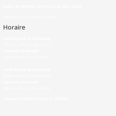
Glaces et desserts santé pour les gens sains.
Voulez-vous vous joindre à nous?
Horaire
Lundi à jeudi et Dimanche:
12h00 à 22h00 (P. de Colón)
Vendredi et samedi:
12h00 à 0h00 (P. de Colón)
Lundi à jeudi et dimanche:
9h00 à 22h00 (C/ Asunción)
Vendredi et samedi:
09h00 à 0h00 (C/ Asunción)
Paseo de Cristóbal Colón, 9. SEVILLA