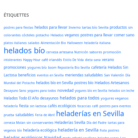
ÉTIQUETTES
helados para llevar
productos
tartas bío Sevilla
sin
postres para fiestas
Invierno
veganos
postres para llevar
comer sano
colorantes
cócteles
pistacho
Helados
platos italianos
salados
Alimentación Bio
Halloween
heladería italiana
helados bío
cerveza artesana
sabores
promoción
Nutrición
verano
café irlandés
intolerantes
Happy Hour
Estilo De Vida
dieta sana
promociones
cafetería
Helados Sin
yogures bío
boom
Repostería Bio Sevilla
Lactosa
beneficios
meriendas saludables
San Valentín
eventos en Sevilla
Día
Helados Artesanos
helados bío en Sevilla
postres bío
Mundial del Pistacho
novedad
Desayuno Sano
yogures para todos
yogures bío en Sevilla
helados sin leche
helados para todos
Helados Todo El Año
desayunos
yogures veganos
fiesta
cafés ecológicos
sin lactosa
heladería
focaccias
café
postres para eventos
heladerías en Sevilla
saludables
prueba
Feria de Abril
Heladerías Sevilla
sin conservantes
cerveza Molan
Día del Padre
tartas para
heladería en Sevilla
heladería ecológica
veganos
bío
fruta
postres
helados ecológicos
Navidad
Los