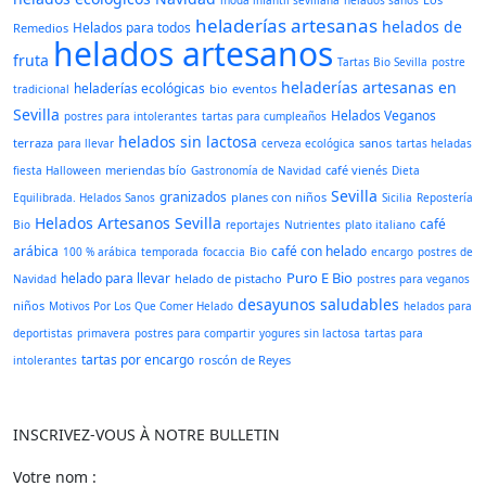
moda infantil sevillana
helados sanos
heladerías artesanas
helados de
Helados para todos
Remedios
helados artesanos
fruta
Tartas Bio Sevilla
postre
heladerías artesanas en
heladerías ecológicas
bio
eventos
tradicional
Sevilla
Helados Veganos
postres para intolerantes
tartas para cumpleaños
helados sin lactosa
terraza
sanos
para llevar
cerveza ecológica
tartas heladas
meriendas bío
café vienés
fiesta Halloween
Gastronomía de Navidad
Dieta
Sevilla
granizados
planes con niños
Equilibrada. Helados Sanos
Sicilia
Repostería
Helados Artesanos Sevilla
café
Bio
reportajes
Nutrientes
plato italiano
arábica
café con helado
100 % arábica
temporada
focaccia
Bio
encargo
postres de
Puro E Bio
helado para llevar
helado de pistacho
Navidad
postres para veganos
desayunos saludables
niños
Motivos Por Los Que Comer Helado
helados para
deportistas
primavera
postres para compartir
yogures sin lactosa
tartas para
tartas por encargo
roscón de Reyes
intolerantes
INSCRIVEZ-VOUS À NOTRE BULLETIN
Votre nom :