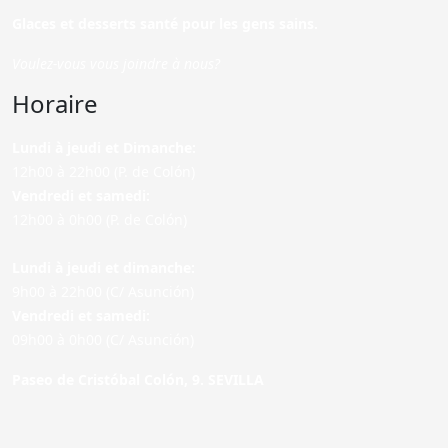
Glaces et desserts santé pour les gens sains.
Voulez-vous vous joindre à nous?
Horaire
Lundi à jeudi et Dimanche:
12h00 à 22h00 (P. de Colón)
Vendredi et samedi:
12h00 à 0h00 (P. de Colón)
Lundi à jeudi et dimanche:
9h00 à 22h00 (C/ Asunción)
Vendredi et samedi:
09h00 à 0h00 (C/ Asunción)
Paseo de Cristóbal Colón, 9. SEVILLA