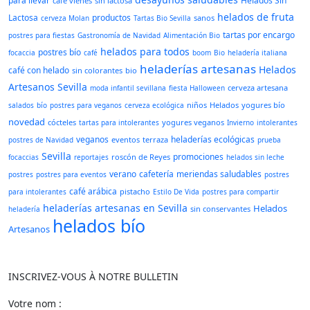
para llevar
Helados Sin
café vienés
sin lactosa
helados de fruta
Lactosa
productos
sanos
cerveza Molan
Tartas Bio Sevilla
tartas por encargo
postres para fiestas
Gastronomía de Navidad
Alimentación Bio
helados para todos
postres bío
focaccia
café
boom
Bio
heladería italiana
heladerías artesanas
Helados
café con helado
sin colorantes
bio
Artesanos Sevilla
cerveza artesana
moda infantil sevillana
fiesta Halloween
niños
Helados
yogures bío
salados
bío
postres para veganos
cerveza ecológica
novedad
cócteles
yogures veganos
tartas para intolerantes
Invierno
intolerantes
veganos
heladerías ecológicas
eventos
terraza
postres de Navidad
prueba
Sevilla
promociones
roscón de Reyes
focaccias
reportajes
helados sin leche
verano
cafetería
meriendas saludables
postres
postres para eventos
postres
café arábica
pistacho
para intolerantes
Estilo De Vida
postres para compartir
heladerías artesanas en Sevilla
Helados
sin conservantes
heladería
helados bío
Artesanos
INSCRIVEZ-VOUS À NOTRE BULLETIN
Votre nom :