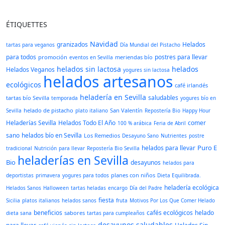
ÉTIQUETTES
Navidad
granizados
Helados
tartas para veganos
Día Mundial del Pistacho
para todos
postres para llevar
promoción
meriendas bío
eventos en Sevilla
helados sin lactosa
helados
Helados Veganos
yogures sin lactosa
helados artesanos
ecológicos
café irlandés
heladería en Sevilla
saludables
tartas bío Sevilla
temporada
yogures bío en
helado de pistacho
San Valentín
Sevilla
plato italiano
Repostería Bio
Happy Hour
Heladerías Sevilla
Helados Todo El Año
comer
100 % arábica
Feria de Abril
sano
helados bío en Sevilla
Los Remedios
Desayuno Sano
Nutrientes
postre
Puro E
helados para llevar
tradicional
Nutrición
para llevar
Repostería Bio Sevilla
heladerías en Sevilla
Bio
desayunos
helados para
planes con niños
deportistas
primavera
yogures para todos
Dieta Equilibrada.
heladería ecológica
Helados Sanos
Halloween
tartas heladas
encargo
Día del Padre
fiesta
Sicilia
platos italianos
helados sanos
fruta
Motivos Por Los Que Comer Helado
beneficios
cafés ecológicos
helado
sabores
dieta sana
tartas para cumpleaños
desayunos saludables