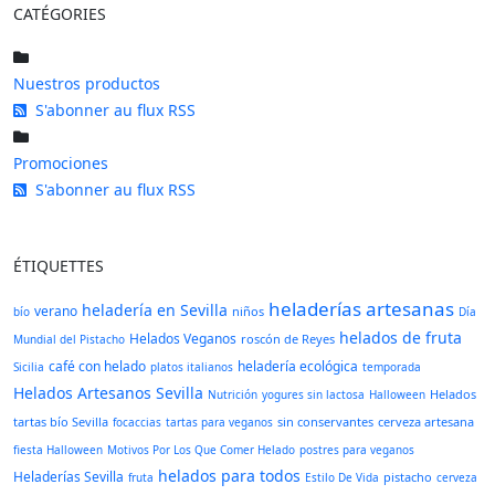
CATÉGORIES
Nuestros productos
S'abonner au flux RSS
Promociones
S'abonner au flux RSS
ÉTIQUETTES
heladerías artesanas
heladería en Sevilla
verano
niños
bío
Día
helados de fruta
Helados Veganos
roscón de Reyes
Mundial del Pistacho
café con helado
heladería ecológica
Sicilia
platos italianos
temporada
Helados Artesanos Sevilla
Helados
Nutrición
yogures sin lactosa
Halloween
tartas bío Sevilla
sin conservantes
cerveza artesana
focaccias
tartas para veganos
fiesta Halloween
Motivos Por Los Que Comer Helado
postres para veganos
helados para todos
Heladerías Sevilla
pistacho
fruta
Estilo De Vida
cerveza