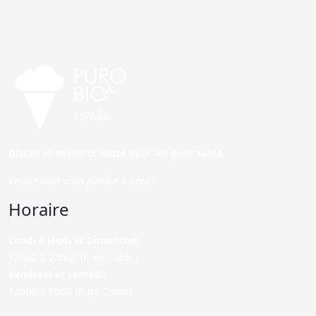
Glaces et desserts santé pour les gens sains.
Voulez-vous vous joindre à nous?
Horaire
Lundi à jeudi et Dimanche:
12h00 à 22h00 (P. de Colón)
Vendredi et samedi:
12h00 à 0h00 (P. de Colón)