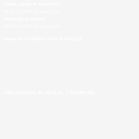
Lundi à jeudi et dimanche:
9h00 à 22h00 (C/ Asunción)
Vendredi et samedi:
09h00 à 0h00 (C/ Asunción)
Paseo de Cristóbal Colón, 9. SEVILLA
Calle Asunción, 48. SEVILLA |
954 005 603