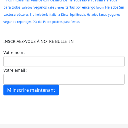
desayunos
helados bío en Sevilla
Helados
niños
intolerantes
Feria de Abril
para todos
veganos
tartas por encargo
Helados Sin
café vienés
salados
boom
Lactosa
cócteles
yogures
Bio
heladería italiana
Dieta Equilibrada. Helados Sanos
veganos
reportajes
Día del Padre
postres para fiestas
INSCRIVEZ-VOUS À NOTRE BULLETIN
Votre nom :
Votre email :
M'inscrire maintenant