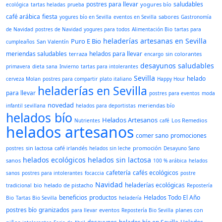
postres para llevar
saludables
yogures bío
ecológica
tartas heladas
prueba
café arábica
fiesta
sabores
yogures bío en Sevilla
eventos en Sevilla
Gastronomía
de Navidad
postres de Navidad
yogures para todos
Alimentación Bio
tartas para
heladerías artesanas en Sevilla
Puro E Bio
San Valentín
cumpleaños
meriendas saludables
helados para llevar
terraza
sin colorantes
encargo
desayunos saludables
primavera
dieta sana
Invierno
tartas para intolerantes
Sevilla
helado
cerveza Molan
postres para compartir
plato italiano
Happy Hour
heladerías en Sevilla
para llevar
postres para eventos
moda
novedad
meriendas bío
infantil sevillana
helados para deportistas
helados bío
Helados Artesanos
Los Remedios
Nutrientes
café
helados artesanos
comer sano
promociones
sin lactosa
café irlandés
promoción
postres
helados sin leche
Desayuno Sano
helados ecológicos
helados sin lactosa
sanos
100 % arábica
helados
cafetería
cafés ecológicos
sanos
postres para intolerantes
focaccia
postre
Navidad
heladerías ecológicas
bio
helado de pistacho
tradicional
Repostería
beneficios
productos
Helados Todo El Año
Bio
Tartas Bio Sevilla
heladería
postres bío
granizados
eventos
planes con
para llevar
Repostería Bio Sevilla