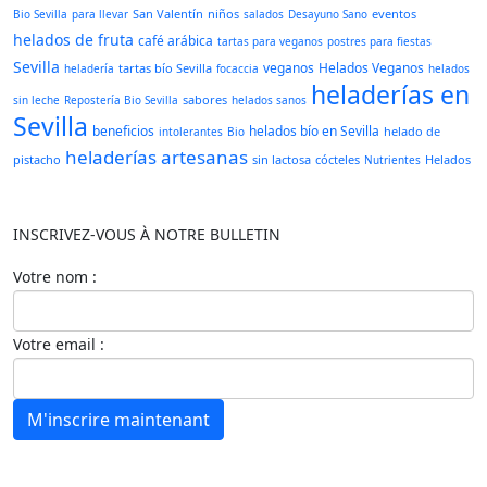
San Valentín
niños
eventos
Bio Sevilla
para llevar
salados
Desayuno Sano
helados de fruta
café arábica
tartas para veganos
postres para fiestas
Sevilla
veganos
Helados Veganos
tartas bío Sevilla
heladería
focaccia
helados
heladerías en
sabores
sin leche
Repostería Bio Sevilla
helados sanos
Sevilla
beneficios
helados bío en Sevilla
helado de
intolerantes
Bio
heladerías artesanas
pistacho
sin lactosa
cócteles
Helados
Nutrientes
INSCRIVEZ-VOUS À NOTRE BULLETIN
Votre nom :
Votre email :
M'inscrire maintenant