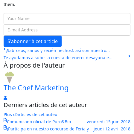
them.
Your
Name
E-
mail
S'abonner à cet article
Address
¡Sabrosos, sanos y recién hechos!: así son nuestro...
Te ayudamos a subir la cuesta de enero: desayuna e...
À propos de l'auteur
The Chef Marketing
The
Derniers articles de cet auteur
Chef
Marketing
Plus d'articles de cet auteur
Comunicado oficial de Puro&Bio
vendredi 15 juin 2018
¡Participa en nuestro concurso de Feria y
jeudi 12 avril 2018