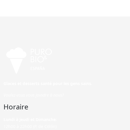
Glaces et desserts santé pour les gens sains.
Voulez-vous vous joindre à nous?
Horaire
Lundi à jeudi et Dimanche:
12h00 à 22h00 (P. de Colón)