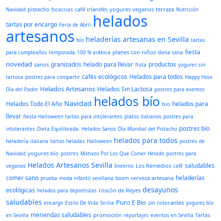
pistacho
café irlandés
yogures veganos
terraza
Navidad
focaccias
Nutrición
helados
tartas por encargo
Feria de Abril
artesanos
heladerías artesanas en Sevilla
bío
tartas
fiesta
planes con niños
para cumpleaños
temporada
100 % arábica
dieta sana
novedad
granizados
helado para llevar
productos
sanos
fruta
yogures sin
cafés ecológicos
Helados para todos
lactosa
postres para compartir
Happy Hour
Helados Artesanos
Helados Sin Lactosa
Día del Padre
postres para eventos
helados bío
Navidad
Helados Todo El Año
helados para
bio
llevar
fiesta Halloween
tartas para intolerantes
platos italianos
postres para
postres bío
intolerantes
Dieta Equilibrada. Helados Sanos
Día Mundial del Pistacho
helados para todos
heladería italiana
tartas heladas
Halloween
postres de
yogures bío
Navidad
postres
Motivos Por Los Que Comer Helado
postres para
Helados Artesanos Sevilla
saludables
Los Remedios
veganos
Invierno
café
comer sano
heladerías
cerveza artesana
prueba
moda infantil sevillana
boom
desayunos
ecológicas
roscón de Reyes
helados para deportistas
saludables
Puro E Bio
sin colorantes
encargo
Estilo De Vida
Sicilia
yogures bío
meriendas saludables
promoción
en Sevilla
reportajes
eventos en Sevilla
Tartas