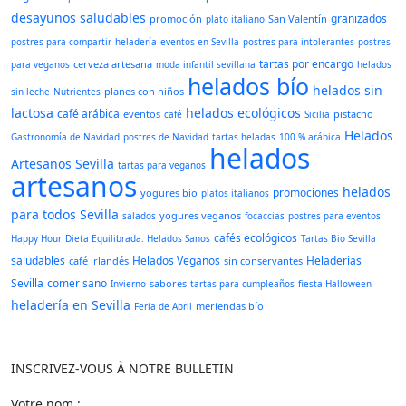
desayunos saludables
granizados
promoción
San Valentín
plato italiano
postres para compartir
heladería
eventos en Sevilla
postres para intolerantes
postres
tartas por encargo
cerveza artesana
para veganos
moda infantil sevillana
helados
helados bío
helados sin
planes con niños
sin leche
Nutrientes
lactosa
helados ecológicos
café arábica
eventos
pistacho
café
Sicilia
Helados
Gastronomía de Navidad
postres de Navidad
tartas heladas
100 % arábica
helados
Artesanos Sevilla
tartas para veganos
artesanos
helados
promociones
yogures bío
platos italianos
para todos
Sevilla
yogures veganos
salados
focaccias
postres para eventos
cafés ecológicos
Happy Hour
Dieta Equilibrada. Helados Sanos
Tartas Bio Sevilla
saludables
Helados Veganos
Heladerías
café irlandés
sin conservantes
Sevilla
comer sano
sabores
Invierno
tartas para cumpleaños
fiesta Halloween
heladería en Sevilla
meriendas bío
Feria de Abril
INSCRIVEZ-VOUS À NOTRE BULLETIN
Votre nom :