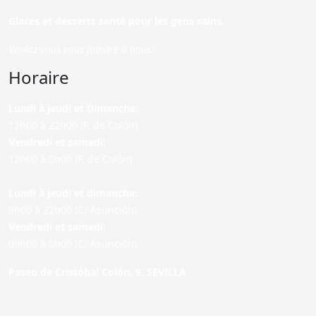
Glaces et desserts santé pour les gens sains.
Voulez-vous vous joindre à nous?
Horaire
Lundi à jeudi et Dimanche:
12h00 à 22h00 (P. de Colón)
Vendredi et samedi:
12h00 à 0h00 (P. de Colón)
Lundi à jeudi et dimanche:
9h00 à 22h00 (C/ Asunción)
Vendredi et samedi:
09h00 à 0h00 (C/ Asunción)
Paseo de Cristóbal Colón, 9. SEVILLA