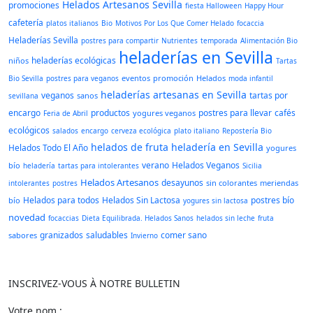
Helados Artesanos Sevilla
promociones
fiesta Halloween
Happy Hour
cafetería
platos italianos
Bio
Motivos Por Los Que Comer Helado
focaccia
Heladerías Sevilla
postres para compartir
Nutrientes
temporada
Alimentación Bio
heladerías en Sevilla
heladerías ecológicas
niños
Tartas
eventos
promoción
Helados
Bio Sevilla
postres para veganos
moda infantil
heladerías artesanas en Sevilla
veganos
tartas por
sanos
sevillana
encargo
productos
postres para llevar
cafés
yogures veganos
Feria de Abril
ecológicos
salados
encargo
cerveza ecológica
plato italiano
Repostería Bio
helados de fruta
heladería en Sevilla
Helados Todo El Año
yogures
verano
Helados Veganos
bío
heladería
tartas para intolerantes
Sicilia
Helados Artesanos
desayunos
sin colorantes
meriendas
intolerantes
postres
Helados para todos
Helados Sin Lactosa
postres bío
bío
yogures sin lactosa
novedad
focaccias
Dieta Equilibrada. Helados Sanos
helados sin leche
fruta
granizados
saludables
comer sano
sabores
Invierno
INSCRIVEZ-VOUS À NOTRE BULLETIN
Votre nom :