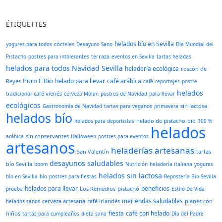
ÉTIQUETTES
helados bío en Sevilla
cócteles
yogures para todos
Desayuno Sano
Día Mundial del
terraza
Pistacho
postres para intolerantes
eventos en Sevilla
tartas heladas
helados para todos
Navidad
Sevilla
heladería ecológica
roscón de
Puro E Bio
helado para llevar
café arábica
Reyes
café
reportajes
postre
helados
café vienés
tradicional
cerveza Molan
postres de Navidad
para llevar
ecológicos
sin lactosa
Gastronomía de Navidad
tartas para veganos
primavera
helados bío
helado de pistacho
bio
helados para deportistas
100 %
helados
sin conservantes
arábica
Halloween
postres para eventos
artesanos
heladerías artesanas
San Valentín
tartas
desayunos saludables
bío Sevilla
boom
Nutrición
heladería italiana
yogures
helados sin lactosa
bío en Sevilla
bío
postres para fiestas
Repostería Bio Sevilla
helados para llevar
beneficios
Los Remedios
pistacho
prueba
Estilo De Vida
meriendas saludables
cerveza artesana
café irlandés
planes con
helados sanos
fiesta
café con helado
niños
tartas para cumpleaños
dieta sana
Día del Padre