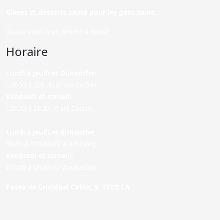
Glaces et desserts santé pour les gens sains.
Voulez-vous vous joindre à nous?
Horaire
Lundi à jeudi et Dimanche:
12h00 à 22h00 (P. de Colón)
Vendredi et samedi:
12h00 à 0h00 (P. de Colón)
Lundi à jeudi et dimanche:
9h00 à 22h00 (C/ Asunción)
Vendredi et samedi:
09h00 à 0h00 (C/ Asunción)
Paseo de Cristóbal Colón, 9. SEVILLA