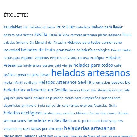
ÉTIQUETTES
Puro E Bio
saludables
helado para llevar
bio
helados sin leche
heladería
Sevilla
fiesta
cerveza artesana
postres para fiestas
Estilo De Vida
platos italianos
Helados para todos
comer sano
salados
Invierno
Día Mundial del Pistacho
helados de fruta
novedad
granizados
heladería ecológica
Día del Padre
Helados
veganos
tartas para veganos
eventos en Sevilla
cerveza ecológica
helados para todos
Artesanos
café
café vienés
intolerantes
postres
helados artesanos
arábica
postres para llevar
Helados Artesanos Sevilla
postres bío
promoción
moda infantil sevillana
heladerías artesanas en Sevilla
cerveza Molan
bío
Alimentación Bio
café
helado de pistacho
yogures para todos
tartas para cumpleaños
helados para
sanos
sin colorantes
eventos
deportistas
primavera
fruta
focaccias
Sicilia
helados ecológicos
postres para eventos
Motivos Por Los Que Comer Helado
heladería en Sevilla
promociones
yogures
focaccia
postre tradicional
heladerías artesanas
tartas por encargo
veganos
terraza
desayunos
Helados Veganos
para llevar
postres de Navidad
postres para veganos