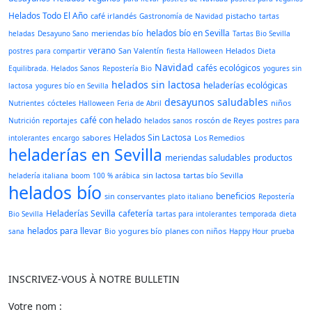
Helados Todo El Año
café irlandés
pistacho
Gastronomía de Navidad
tartas
helados bío en Sevilla
meriendas bío
heladas
Desayuno Sano
Tartas Bio Sevilla
verano
San Valentín
Helados
postres para compartir
fiesta Halloween
Dieta
Navidad
cafés ecológicos
Equilibrada. Helados Sanos
Repostería Bio
yogures sin
helados sin lactosa
heladerías ecológicas
lactosa
yogures bío en Sevilla
desayunos saludables
cócteles
niños
Nutrientes
Halloween
Feria de Abril
café con helado
roscón de Reyes
Nutrición
reportajes
helados sanos
postres para
Helados Sin Lactosa
sabores
Los Remedios
intolerantes
encargo
heladerías en Sevilla
meriendas saludables
productos
sin lactosa
tartas bío Sevilla
heladería italiana
boom
100 % arábica
helados bío
beneficios
sin conservantes
plato italiano
Repostería
Heladerías Sevilla
cafetería
Bio Sevilla
tartas para intolerantes
temporada
dieta
helados para llevar
yogures bío
planes con niños
sana
Bio
Happy Hour
prueba
INSCRIVEZ-VOUS À NOTRE BULLETIN
Votre nom :