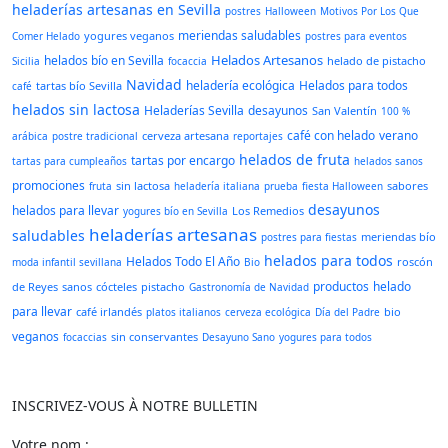
heladerías artesanas en Sevilla
postres
Halloween
Motivos Por Los Que
meriendas saludables
yogures veganos
Comer Helado
postres para eventos
Helados Artesanos
helados bío en Sevilla
helado de pistacho
Sicilia
focaccia
Navidad
heladería ecológica
Helados para todos
tartas bío Sevilla
café
helados sin lactosa
Heladerías Sevilla
desayunos
San Valentín
100 %
café con helado
verano
cerveza artesana
arábica
postre tradicional
reportajes
helados de fruta
tartas por encargo
tartas para cumpleaños
helados sanos
promociones
sin lactosa
sabores
fruta
heladería italiana
prueba
fiesta Halloween
desayunos
helados para llevar
Los Remedios
yogures bío en Sevilla
heladerías artesanas
saludables
meriendas bío
postres para fiestas
helados para todos
Helados Todo El Año
roscón
moda infantil sevillana
Bio
productos
helado
de Reyes
sanos
cócteles
pistacho
Gastronomía de Navidad
para llevar
café irlandés
bio
platos italianos
cerveza ecológica
Día del Padre
veganos
sin conservantes
focaccias
Desayuno Sano
yogures para todos
INSCRIVEZ-VOUS À NOTRE BULLETIN
Votre nom :