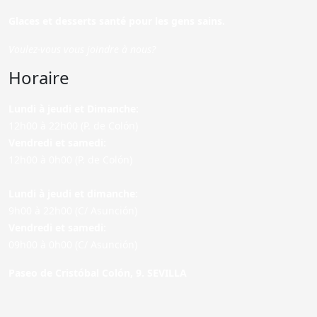
Glaces et desserts santé pour les gens sains.
Voulez-vous vous joindre à nous?
Horaire
Lundi à jeudi et Dimanche:
12h00 à 22h00 (P. de Colón)
Vendredi et samedi:
12h00 à 0h00 (P. de Colón)
Lundi à jeudi et dimanche:
9h00 à 22h00 (C/ Asunción)
Vendredi et samedi:
09h00 à 0h00 (C/ Asunción)
Paseo de Cristóbal Colón, 9. SEVILLA