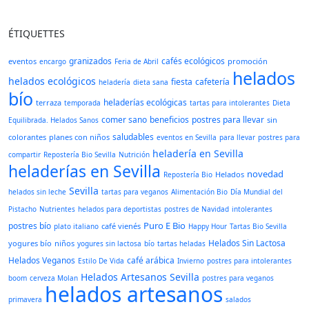
ÉTIQUETTES
granizados
cafés ecológicos
eventos
promoción
encargo
Feria de Abril
helados
helados ecológicos
fiesta
cafetería
heladería
dieta sana
bío
heladerías ecológicas
terraza
temporada
tartas para intolerantes
Dieta
comer sano
beneficios
postres para llevar
sin
Equilibrada. Helados Sanos
saludables
colorantes
planes con niños
eventos en Sevilla
para llevar
postres para
heladería en Sevilla
compartir
Repostería Bio Sevilla
Nutrición
heladerías en Sevilla
novedad
Helados
Repostería Bio
Sevilla
helados sin leche
tartas para veganos
Alimentación Bio
Día Mundial del
Pistacho
Nutrientes
helados para deportistas
postres de Navidad
intolerantes
Puro E Bio
postres bío
café vienés
plato italiano
Happy Hour
Tartas Bio Sevilla
Helados Sin Lactosa
yogures bío
niños
yogures sin lactosa
bío
tartas heladas
Helados Veganos
café arábica
Estilo De Vida
Invierno
postres para intolerantes
Helados Artesanos Sevilla
boom
cerveza Molan
postres para veganos
helados artesanos
primavera
salados