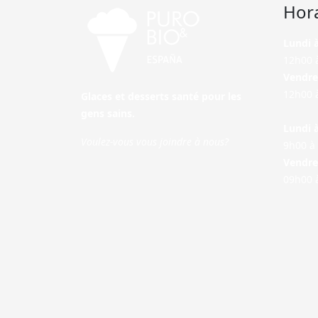
Hor
Lundi 
12h00 à
Vendre
12h00 à
Glaces et desserts santé pour les
gens sains.
Lundi 
Voulez-vous vous joindre à nous?
9h00 à 
Vendre
09h00 à