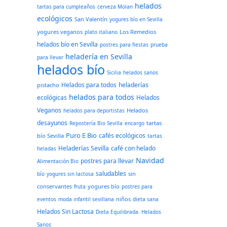
helados
tartas para cumpleaños
cerveza Molan
ecológicos
San Valentín
yogures bío en Sevilla
yogures veganos
Los Remedios
plato italiano
helados bío en Sevilla
postres para fiestas
prueba
heladería en Sevilla
para llevar
helados bío
Sicilia
helados sanos
Helados para todos
heladerías
pistacho
helados para todos
ecológicas
Helados
Veganos
Helados
helados para deportistas
desayunos
tartas
Repostería Bio Sevilla
encargo
Puro E Bio
cafés ecológicos
bío Sevilla
tartas
Heladerías Sevilla
café con helado
heladas
Navidad
postres para llevar
Alimentación Bio
saludables
sin
bío
yogures sin lactosa
conservantes
yogures bío
fruta
postres para
niños
eventos
moda infantil sevillana
dieta sana
Helados Sin Lactosa
Dieta Equilibrada. Helados
Sanos