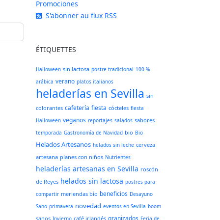
Promociones
S'abonner au flux RSS
ÉTIQUETTES
sin lactosa
Halloween
postre tradicional
100 %
verano
arábica
platos italianos
heladerías en Sevilla
sin
cafetería
fiesta
colorantes
cócteles
fiesta
veganos
sabores
Halloween
reportajes
salados
bio
temporada
Gastronomía de Navidad
Bio
Helados Artesanos
cerveza
helados sin leche
artesana
planes con niños
Nutrientes
heladerías artesanas en Sevilla
roscón
helados sin lactosa
de Reyes
postres para
beneficios
meriendas bío
compartir
Desayuno
novedad
Sano
primavera
eventos en Sevilla
boom
granizados
sanos
café irlandés
Invierno
Feria de