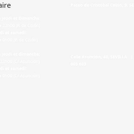
aire
Paseo de Cristóbal Colón, 9. 
à jeudi et Dimanche:
 22h00 (P. de Colón)
di et samedi:
 0h00 (P. de Colón)
à jeudi et dimanche:
Calle Asunción, 48. SEVILLA 
22h00 (C/ Asunción)
005 603
di et samedi:
 0h00 (C/ Asunción)