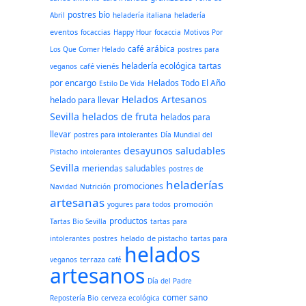
postres bío
Abril
heladería italiana
heladería
eventos
focaccias
Happy Hour
focaccia
Motivos Por
café arábica
Los Que Comer Helado
postres para
heladería ecológica
tartas
café vienés
veganos
por encargo
Helados Todo El Año
Estilo De Vida
Helados Artesanos
helado para llevar
Sevilla
helados de fruta
helados para
llevar
postres para intolerantes
Día Mundial del
desayunos saludables
Pistacho
intolerantes
Sevilla
meriendas saludables
postres de
heladerías
promociones
Navidad
Nutrición
artesanas
promoción
yogures para todos
productos
Tartas Bio Sevilla
tartas para
helado de pistacho
intolerantes
postres
tartas para
helados
terraza
veganos
café
artesanos
Día del Padre
comer sano
Repostería Bio
cerveza ecológica