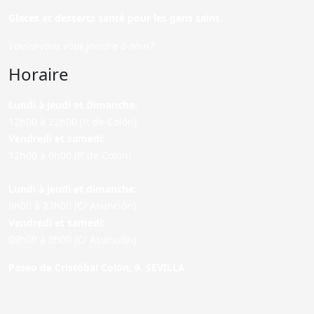
Glaces et desserts santé pour les gens sains.
Voulez-vous vous joindre à nous?
Horaire
Lundi à jeudi et Dimanche:
12h00 à 22h00 (P. de Colón)
Vendredi et samedi:
12h00 à 0h00 (P. de Colón)
Lundi à jeudi et dimanche:
9h00 à 22h00 (C/ Asunción)
Vendredi et samedi:
09h00 à 0h00 (C/ Asunción)
Paseo de Cristóbal Colón, 9. SEVILLA