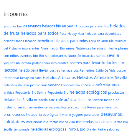
ÉTIQUETTES
helados
desayunos
helados bío en Sevilla
yogures bío
postres para eventos
de fruta
helados para todos
fruta
Happy Hour
helados para deportistas
beneficios
Helados para todos
helados sanos
focaccia
Feria de Abril
Día Mundial
niños
planes
del Pistacho
intolerantes
Alimentación Bio
Nutrientes
helados sin leche
Sevilla
con niños
eventos
bio
sin colorantes
sanos
Bio
Nutrición
focaccias
helados sin
postres para llevar
yogures sin lactosa
postres para intolerantes
lactosa
helado para llevar
terraza
Los Remedios
postres
Estilo De Vida
postre
Helados Artesanos Sevilla
Helados Artesanos
tradicional
Desayuno Sano
veganos
cafetería
promoción
heladería italiana
yogures bío en Sevilla
100 %
helados ecológicos
productos
arábica
Repostería Bio Sevilla
Repostería Bio
Heladerías Sevilla
café arábica
fiesta
helado de
heladería
café
Halloween
pistacho
sin conservantes
roscón de Reyes
cerveza ecológica
para llevar
bío
desayunos
promociones
heladería ecológica
Invierno
yogures para todos
saludables
meriendas saludables
meriendas bío
tartas bío Sevilla
Tartas Bio
Puro E Bio
heladerías ecológicas
sabores
Sevilla
temporada
Día del Padre