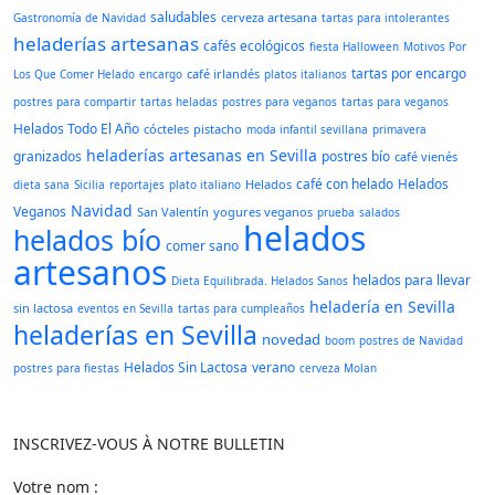
saludables
cerveza artesana
Gastronomía de Navidad
tartas para intolerantes
heladerías artesanas
cafés ecológicos
fiesta Halloween
Motivos Por
tartas por encargo
café irlandés
Los Que Comer Helado
encargo
platos italianos
postres para compartir
tartas heladas
postres para veganos
tartas para veganos
Helados Todo El Año
cócteles
pistacho
moda infantil sevillana
primavera
heladerías artesanas en Sevilla
granizados
postres bío
café vienés
café con helado
Helados
Helados
dieta sana
Sicilia
reportajes
plato italiano
Navidad
Veganos
San Valentín
yogures veganos
prueba
salados
helados
helados bío
comer sano
artesanos
helados para llevar
Dieta Equilibrada. Helados Sanos
heladería en Sevilla
sin lactosa
eventos en Sevilla
tartas para cumpleaños
heladerías en Sevilla
novedad
boom
postres de Navidad
Helados Sin Lactosa
verano
postres para fiestas
cerveza Molan
INSCRIVEZ-VOUS À NOTRE BULLETIN
Votre nom :