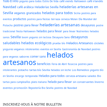
Todo El Año
café vienés
café irlandés
yogures para todos
Estilo De Vida
Halloween
Navidad
heladerías artesanas en
café arábica
Heladerías Sevilla
Sevilla
helados para todos
veganos
granizados
Sicilia
postres para
productos
terraza
eventos
postres para fiestas
cerveza Molan
Día Mundial del
heladerías artesanas
postres para llevar
desayunos
Pistacho
postre
helados para llevar
tradicional
fiesta Halloween
para llevar
Nutrientes
helados
Sevilla
desayunos
sanos
boom
yogures sin lactosa
Desayuno Sano
saludables
helados ecológicos
Helados Artesanos
cócteles
prueba
bío
yogures veganos
intolerantes
eventos en Sevilla
Gastronomía de Navidad
postres
helados
comer sano
sabores
para veganos
artesanos
beneficios
Feria de Abril
focaccia
postres para
pistacho
tartas bío Sevilla
Los Remedios
intolerantes
helados sin leche
yogures bío
Helados para todos
cerveza artesana
en Sevilla
encargo
temporada
salados
Bio
helado para llevar
sin conservantes
tartas para cumpleaños
plato italiano
Invierno
eventos
promoción
Repostería Bio Sevilla
postres de Navidad
INSCRIVEZ-VOUS À NOTRE BULLETIN