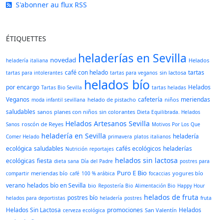
S'abonner au flux RSS
ÉTIQUETTES
heladerías en Sevilla
novedad
Helados
heladería italiana
café con helado
tartas
sin lactosa
tartas para intolerantes
tartas para veganos
helados bío
por encargo
Helados
Tartas Bio Sevilla
tartas heladas
Veganos
cafetería
meriendas
helado de pistacho
niños
moda infantil sevillana
saludables
sanos
planes con niños
sin colorantes
Dieta Equilibrada. Helados
Helados Artesanos Sevilla
roscón de Reyes
Sanos
Motivos Por Los Que
heladería en Sevilla
heladería
Comer Helado
primavera
platos italianos
ecológica
saludables
cafés ecológicos
heladerías
Nutrición
reportajes
helados sin lactosa
ecológicas
fiesta
dieta sana
Día del Padre
postres para
Puro E Bio
meriendas bío
yogures bío
compartir
café
100 % arábica
focaccias
verano
helados bío en Sevilla
bio
Repostería Bio
Alimentación Bio
Happy Hour
helados de fruta
postres bío
helados para deportistas
heladería
postres
fruta
Helados Sin Lactosa
promociones
Helados
San Valentín
cerveza ecológica