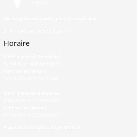
Glaces et desserts santé pour les gens sains.
Voulez-vous vous joindre à nous?
Horaire
Lundi à jeudi et Dimanche:
12h00 à 22h00 (P. de Colón)
Vendredi et samedi:
12h00 à 0h00 (P. de Colón)
Lundi à jeudi et dimanche:
9h00 à 22h00 (C/ Asunción)
Vendredi et samedi:
09h00 à 0h00 (C/ Asunción)
Paseo de Cristóbal Colón, 9. SEVILLA