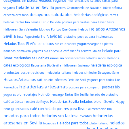
desayunos
Helados Veganos
sin lactosa
meriendas bío
salados
tartas para
heladería en Sevilla
veganos
postres
Gastronomía de Navidad
100 % arábica
desayunos saludables
heladerías ecológicas
cerveza artesana
tartas
tartas bío Sevilla
heladas
Estilo De Vida
postres para fiestas
para llevar
fiesta
Helados Artesanos
San Valentín
Halloween
Motivos Por Los Que Comer Helado
Sevilla
Navidad
pistacho
fruta
Repostería Bio
postres para intolerantes
Helados Todo El Año
beneficios
sin colorantes
yogures veganos
platos
helado para
café vienés
italianos
primavera
yogures bío en Sevilla
cerveza Molan
llevar
meriendas saludables
niños
sin conservantes
Helados
helados sanos
cafés ecológicos
heladería ecológica
Repostería Bio Sevilla
Halloween
Invierno
productos
postre tradicional
heladería italiana
helados sin leche
Desayuno Sano
Helados Artesanos
cócteles
Los
café
prueba
Feria de Abril
yogures para todos
heladerías artesanas
postres bío
Remedios
postres para compartir
yogures bío
helado de pistacho
reportajes
Nutrición
encargo
Tartas Bio Sevilla
café arábica
Heladerías Sevilla
helados bío en Sevilla
roscón de Reyes
Happy
granizados
café con helado
postres para llevar
Hour
Alimentación Bio
helados para todos
helados sin lactosa
heladerías
eventos
artesanas en Sevilla
helados
Helados para todos
focaccias
plato italiano