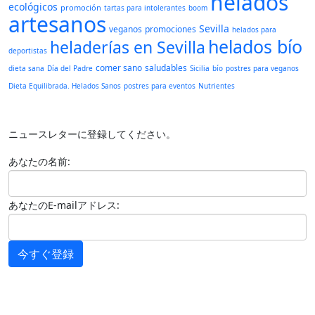
helados
ecológicos
promoción
tartas para intolerantes
boom
artesanos
Sevilla
veganos
promociones
helados para
helados bío
heladerías en Sevilla
deportistas
comer sano
saludables
dieta sana
Día del Padre
Sicilia
bío
postres para veganos
Dieta Equilibrada. Helados Sanos
postres para eventos
Nutrientes
ニュースレターに登録してください。
あなたの名前:
あなたのE-mailアドレス:
今すぐ登録