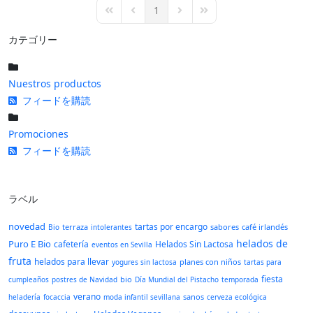
1
First Page
Previous Page
Next Page
Last Page
カテゴリー
Nuestros productos
フィードを購読
Promociones
フィードを購読
ラベル
novedad
tartas por encargo
terraza
sabores
café irlandés
Bio
intolerantes
helados de
Puro E Bio
cafetería
Helados Sin Lactosa
eventos en Sevilla
fruta
helados para llevar
planes con niños
yogures sin lactosa
tartas para
fiesta
bio
cumpleaños
postres de Navidad
Día Mundial del Pistacho
temporada
verano
sanos
heladería
focaccia
moda infantil sevillana
cerveza ecológica