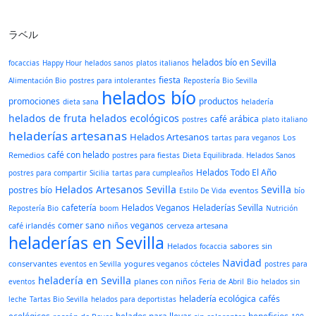
ラベル
helados bío en Sevilla
focaccias
Happy Hour
helados sanos
platos italianos
fiesta
Alimentación Bio
postres para intolerantes
Repostería Bio Sevilla
helados bío
promociones
productos
dieta sana
heladería
helados de fruta
helados ecológicos
café arábica
postres
plato italiano
heladerías artesanas
Helados Artesanos
Los
tartas para veganos
café con helado
Remedios
postres para fiestas
Dieta Equilibrada. Helados Sanos
Helados Todo El Año
postres para compartir
Sicilia
tartas para cumpleaños
Helados Artesanos Sevilla
Sevilla
postres bío
eventos
Estilo De Vida
bío
cafetería
Helados Veganos
Heladerías Sevilla
Repostería Bio
boom
Nutrición
comer sano
veganos
café irlandés
niños
cerveza artesana
heladerías en Sevilla
Helados
sabores
sin
focaccia
Navidad
conservantes
yogures veganos
cócteles
eventos en Sevilla
postres para
heladería en Sevilla
planes con niños
eventos
Feria de Abril
Bio
helados sin
heladería ecológica
cafés
leche
Tartas Bio Sevilla
helados para deportistas