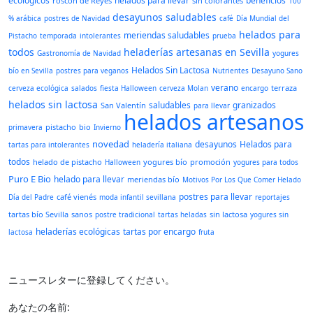
ecológicos
helados para llevar
beneficios
roscón de Reyes
sin colorantes
100
desayunos saludables
% arábica
postres de Navidad
café
Día Mundial del
helados para
meriendas saludables
Pistacho
temporada
intolerantes
prueba
todos
heladerías artesanas en Sevilla
Gastronomía de Navidad
yogures
Helados Sin Lactosa
bío en Sevilla
postres para veganos
Nutrientes
Desayuno Sano
verano
terraza
cerveza ecológica
salados
fiesta Halloween
cerveza Molan
encargo
helados sin lactosa
saludables
granizados
San Valentín
para llevar
helados artesanos
pistacho
bio
primavera
Invierno
novedad
desayunos
Helados para
tartas para intolerantes
heladería italiana
todos
helado de pistacho
yogures bío
promoción
Halloween
yogures para todos
Puro E Bio
helado para llevar
meriendas bío
Motivos Por Los Que Comer Helado
postres para llevar
café vienés
Día del Padre
moda infantil sevillana
reportajes
tartas bío Sevilla
sanos
sin lactosa
postre tradicional
tartas heladas
yogures sin
heladerías ecológicas
tartas por encargo
lactosa
fruta
ニュースレターに登録してください。
あなたの名前: